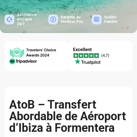
Assistance
Garantie du
Qualité-
en Ligne
Meilleur Prix
Fiabilité
24/7
AtoB – Transfert
Abordable de Aéroport
d’Ibiza à Formentera