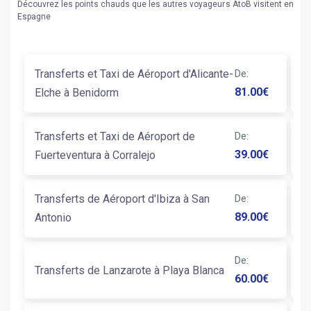
Découvrez les points chauds que les autres voyageurs AtoB visitent en
Espagne
Transferts et Taxi de Aéroport d'Alicante-
De
:
T
81.00
€
Elche à Benidorm
An
Transferts et Taxi de Aéroport de
De
:
T
39.00
€
Fuerteventura à Corralejo
S
Transferts de Aéroport d'Ibiza à San
De
:
T
89.00
€
Antonio
T
De
:
Transferts de Lanzarote à Playa Blanca
60.00
€
P