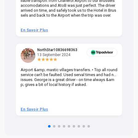
liable transport from Charleroi Airport to our Brussels
wa
accomodations and AtoB was just perfect. The driver
or
arrived on time, and safely took us to the Hotel in Brus
dr
sels and back to the Airport when the trip was over.
En Savoir Plus
En
NorthStar10836698363
13 September 2024
Airport &amp; mastic villages transfers. • Top all round
Pr
service can't be faulted. Used serval times and had no
UK
issues. George is a great driver - on time always &am
em
p; gives a bit of local history if asked.
be
ra
t 
we
be
he
En Savoir Plus
En
om
n 
re