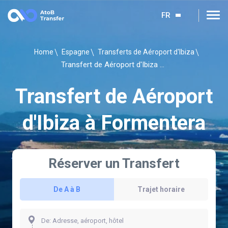
FR
Home
Espagne
Transferts de Aéroport d'Ibiza
Transfert de Aéroport d'Ibiza à Formentera
Transfert de Aéroport
d'Ibiza à Formentera
Réserver un Transfert
De A à B
Trajet horaire