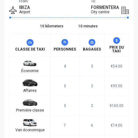
From:
To:
IBIZA
FORMENTERA
Airport
City centre
10 kilometers
10 minutes
PRIX DU
CLASSE DE TAXI
PERSONNES
BAGAGES
TAXI
4
3
€54.00
Économie
3
2
€93.00
Affaires
3
2
€165.00
Première classe
7
6
€74.00
Van économique