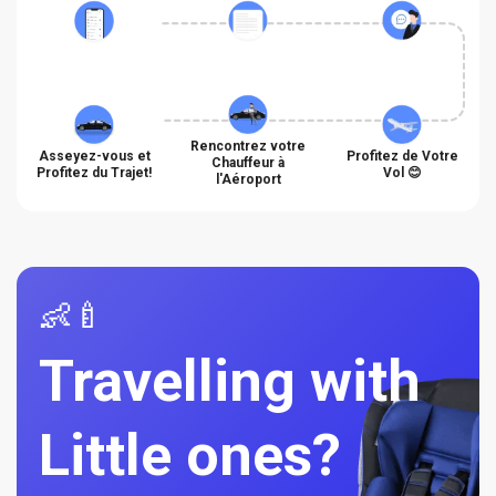
Rencontrez votre
Asseyez-vous et
Profitez de Votre
Chauffeur à
Profitez du Trajet!
Vol 😊
l'Aéroport
👶🍼
Travelling with
Little ones?