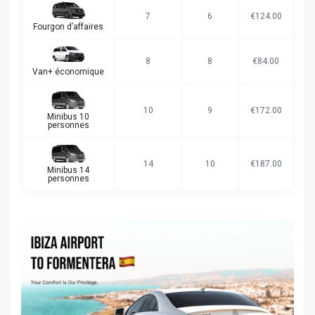
7
6
€124.00
Fourgon d’affaires
8
8
€84.00
Van+ économique
10
9
€172.00
Minibus 10
personnes
14
10
€187.00
Minibus 14
personnes