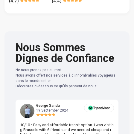
(
4.7
)
(
4.4
)
Nous Sommes
Dignes de Confiance
Ne nous prenez pas au mot.
Nous avons offert nos services à d'innombrables voyageurs
dans le monde entier.
Découvrez ci-dessous ce qu'ils pensent de nous!
George Sandu
19 September 2024
10/10 • Easy and affordable transit option. I was visitin
Am
g Brussels with 6 friends and we needed cheap and re
va