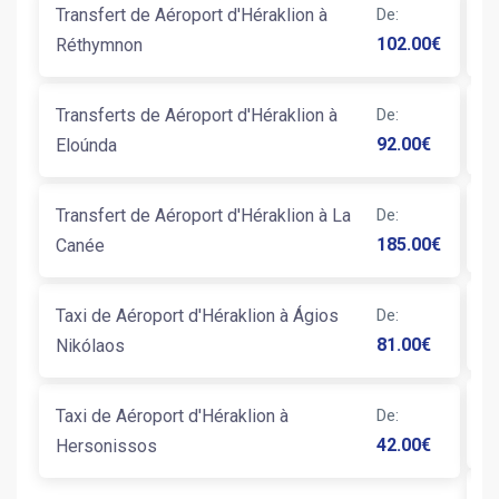
Transfert de Aéroport d'Héraklion à
De
:
Tr
102.00
€
Réthymnon
St
Transferts de Aéroport d'Héraklion à
De
:
Ta
92.00
€
Eloúnda
Transfert de Aéroport d'Héraklion à La
De
:
T
185.00
€
Canée
Taxi de Aéroport d'Héraklion à Ágios
De
:
Ta
81.00
€
Nikólaos
Taxi de Aéroport d'Héraklion à
De
:
Ta
42.00
€
Hersonissos