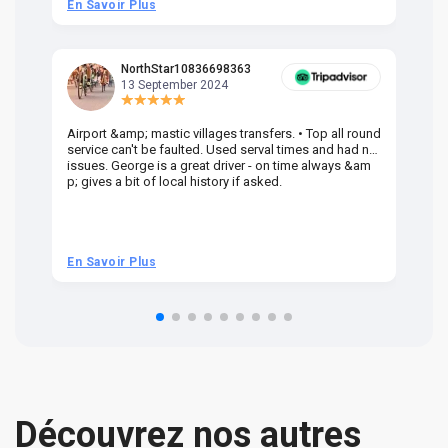
En Savoir Plus
En
NorthStar10836698363
13 September 2024
Airport &amp; mastic villages transfers. • Top all round
Pr
service can't be faulted. Used serval times and had no
UK
issues. George is a great driver - on time always &am
em
p; gives a bit of local history if asked.
be
ra
t 
we
be
he
En Savoir Plus
En
om
n 
re
Découvrez nos autres