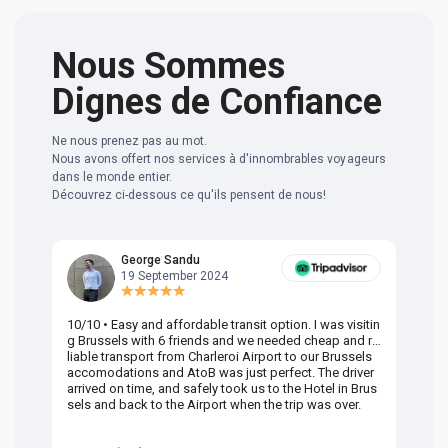
Nous Sommes
Dignes de Confiance
Ne nous prenez pas au mot.
Nous avons offert nos services à d'innombrables voyageurs
dans le monde entier.
Découvrez ci-dessous ce qu'ils pensent de nous!
George Sandu
19 September 2024
10/10 • Easy and affordable transit option. I was visitin
Am
g Brussels with 6 friends and we needed cheap and re
va
liable transport from Charleroi Airport to our Brussels
wa
accomodations and AtoB was just perfect. The driver
or
arrived on time, and safely took us to the Hotel in Brus
dr
sels and back to the Airport when the trip was over.