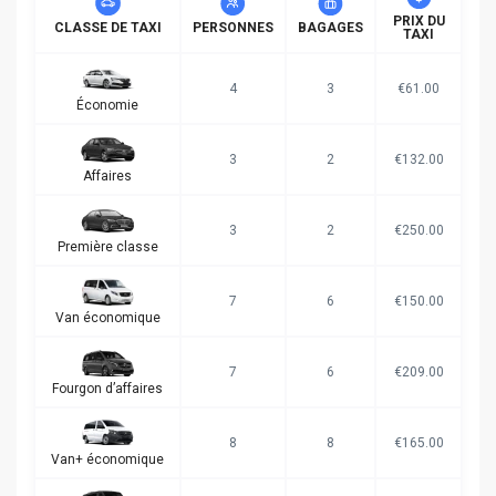
PRIX DU
CLASSE DE TAXI
PERSONNES
BAGAGES
TAXI
4
3
€61.00
Économie
3
2
€132.00
Affaires
3
2
€250.00
Première classe
7
6
€150.00
Van économique
7
6
€209.00
Fourgon d’affaires
8
8
€165.00
Van+ économique