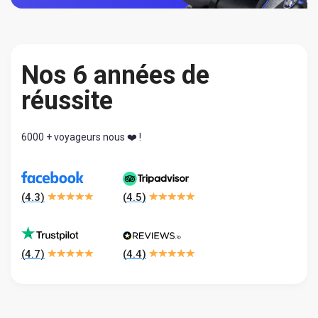
Nos 6 années de
réussite
6000 + voyageurs nous ❤️ !
(
4.3
)
(
4.5
)
(
4.7
)
(
4.4
)