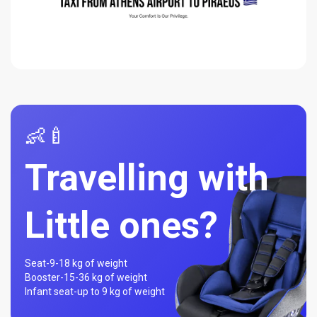
👶🍼
Travelling with
Little ones?
Seat-
9-18 kg of weight
Booster-
15-36 kg of weight
Infant seat-
up to 9 kg of weight