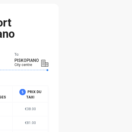
ort
ano
To:
PISKOPIANO
City centre
PRIX DU
GES
TAXI
€38.00
€81.00