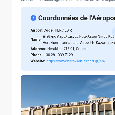
Coordonnées de l’Aéropo
Airport Code:
HER / LGIR
Διεθνής Aερολιμένας Ηρακλείου Νίκος Καζ
Name:
Heraklion International Airport N. Kazantzaki
Address:
Heraklion 716 01, Greece
Phone:
+30 281 039 7129
Website:
https://www.heraklion-airport.gr/en/