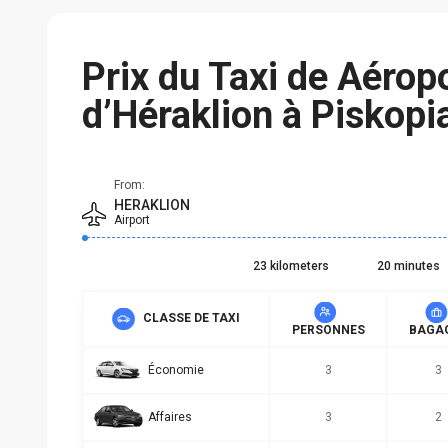
Prix du Taxi de Aérop
d’Héraklion à Piskopi
From:
HERAKLION
Airport
23 kilometers
20 minutes
CLASSE DE TAXI
PERSONNES
BAGA
Économie
3
3
Affaires
3
2