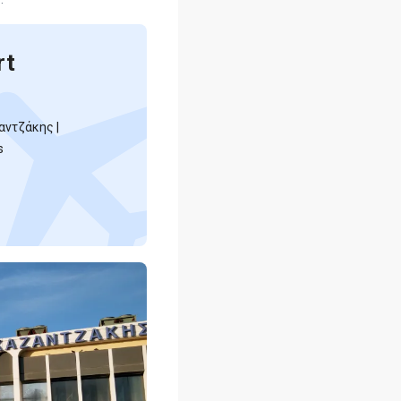
rt
αντζάκης |
s