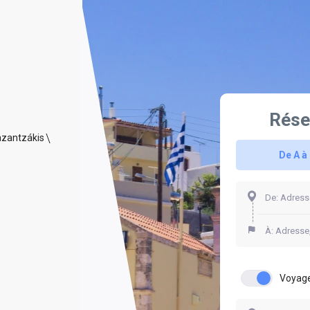
Rése
azantzákis
De A à
Voyage