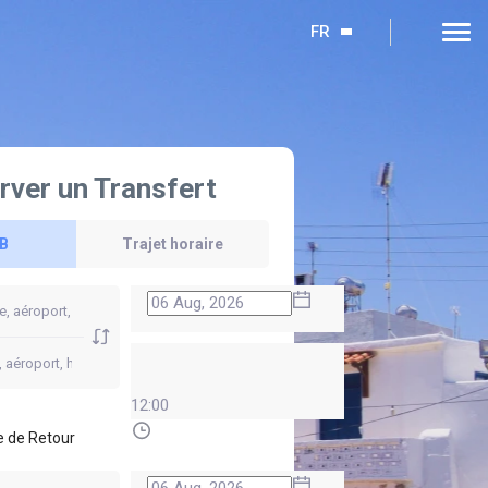
FR
rver un Transfert
 B
Trajet horaire
12:00
 de Retour