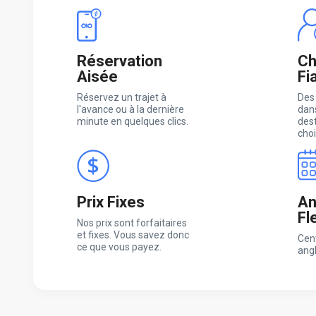
Réservation
Ch
Aisée
Fi
Réservez un trajet à
Des
l'avance ou à la dernière
dans
minute en quelques clics.
des
choi
Prix Fixes
An
Fl
Nos prix sont forfaitaires
et fixes. Vous savez donc
Cen
ce que vous payez.
ang