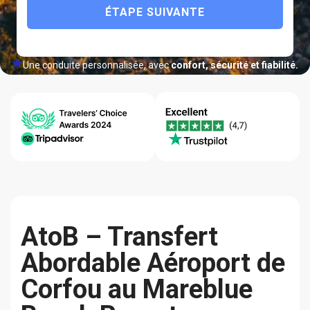
ÉTAPE SUIVANTE
Une conduite personnalisée, avec
confort, sécurité et fiabilité.
Assistance
Garantie du
Qualité-
en Ligne
Meilleur Prix
Fiabilité
24/7
AtoB – Transfert
Abordable Aéroport de
Corfou au Mareblue