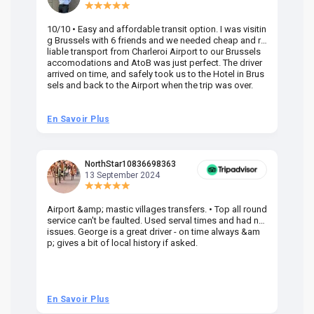
10/10 • Easy and affordable transit option. I was visitin
Am
g Brussels with 6 friends and we needed cheap and re
va
liable transport from Charleroi Airport to our Brussels
wa
accomodations and AtoB was just perfect. The driver
or
arrived on time, and safely took us to the Hotel in Brus
dr
sels and back to the Airport when the trip was over.
En Savoir Plus
En
NorthStar10836698363
13 September 2024
Airport &amp; mastic villages transfers. • Top all round
Pr
service can't be faulted. Used serval times and had no
UK
issues. George is a great driver - on time always &am
em
p; gives a bit of local history if asked.
be
ra
t 
we
be
he
En Savoir Plus
En
om