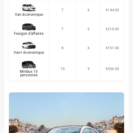
7
6
€144.00
Van économique
7
6
€210.00
Fourgon d’affaires
8
6
€157.00
Van+ économique
10
9
€336.00
Minibus 10
personnes