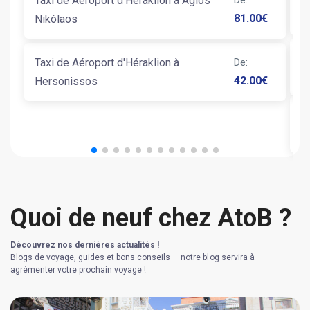
Taxi de Aéroport d'Héraklion à Ágios
Ta
81.00
€
Nikólaos
Taxi de Aéroport d'Héraklion à
De
:
Ta
42.00
€
Hersonissos
T
Quoi de neuf chez AtoB ?
Découvrez nos dernières actualités !
Blogs de voyage, guides et bons conseils — notre blog servira à
agrémenter votre prochain voyage !