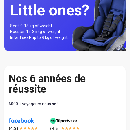
Little ones?
Seat-
9-18 kg of weight
Booster-
15-36 kg of weight
Infant seat-
up to 9 kg of weight
Nos 6 années de
réussite
6000 + voyageurs nous ❤️ !
(
4.3
)
(
4.5
)