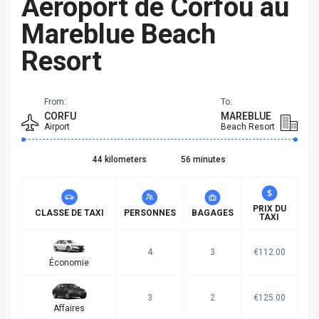
Aéroport de Corfou au
Mareblue Beach
Resort
From:
To:
CORFU
MAREBLUE
Airport
Beach Resort
44 kilometers
56 minutes
PRIX DU
CLASSE DE TAXI
PERSONNES
BAGAGES
TAXI
4
3
€112.00
Économie
3
2
€125.00
Affaires