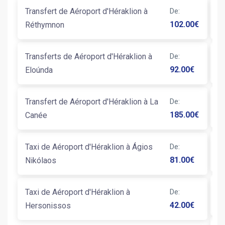
Transfert de Aéroport d'Héraklion à
De
:
Tr
102.00
€
Réthymnon
St
Transferts de Aéroport d'Héraklion à
De
:
Ta
92.00
€
Eloúnda
Transfert de Aéroport d'Héraklion à La
De
:
T
185.00
€
Canée
Taxi de Aéroport d'Héraklion à Ágios
De
:
Ta
81.00
€
Nikólaos
Taxi de Aéroport d'Héraklion à
De
:
Ta
42.00
€
Hersonissos