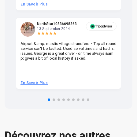
En Savoir Plus
En
NorthStar10836698363
13 September 2024
Airport &amp; mastic villages transfers. • Top all round
Pr
service can't be faulted. Used serval times and had no
UK
issues. George is a great driver - on time always &am
em
p; gives a bit of local history if asked.
be
ra
t 
we
be
he
En Savoir Plus
En
om
n 
re
Découvrez nos autres