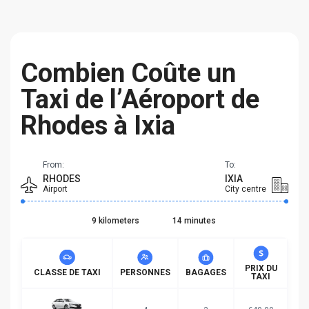
Combien Coûte un
Taxi de l’Aéroport de
Rhodes à Ixia
From:
To:
RHODES
IXIA
Airport
City centre
9 kilometers
14 minutes
PRIX DU
CLASSE DE TAXI
PERSONNES
BAGAGES
TAXI