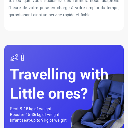
tôt ou que vous subissiez des retards, nous adaptons
l’heure de votre prise en charge à votre emploi du temps,
garantissant ainsi un service rapide et fiable.
👶🍼
Travelling with
Little ones?
Seat-
9-18 kg of weight
Booster-
15-36 kg of weight
Infant seat-
up to 9 kg of weight