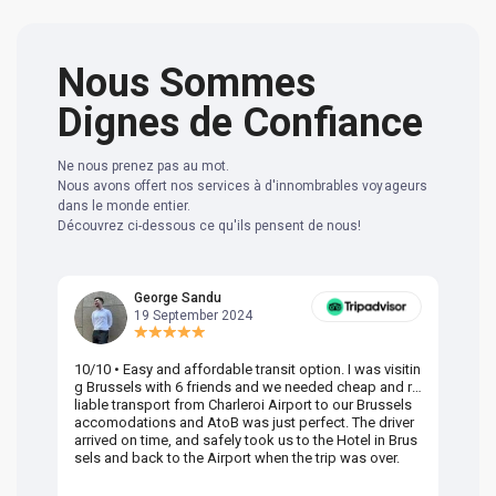
Nous Sommes
Dignes de Confiance
Ne nous prenez pas au mot.
Nous avons offert nos services à d'innombrables voyageurs
dans le monde entier.
Découvrez ci-dessous ce qu'ils pensent de nous!
George Sandu
19 September 2024
10/10 • Easy and affordable transit option. I was visitin
Am
g Brussels with 6 friends and we needed cheap and re
va
liable transport from Charleroi Airport to our Brussels
wa
accomodations and AtoB was just perfect. The driver
or
arrived on time, and safely took us to the Hotel in Brus
dr
sels and back to the Airport when the trip was over.