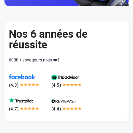
Nos 6 années de
réussite
6000 + voyageurs nous ❤️ !
(
4.3
)
(
4.5
)
(
4.7
)
(
4.4
)