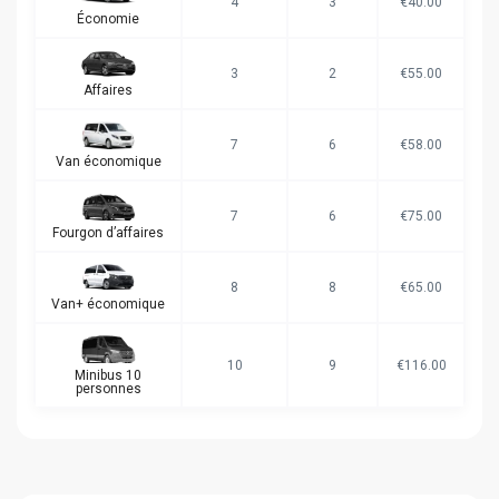
4
3
€40.00
Économie
3
2
€55.00
Affaires
7
6
€58.00
Van économique
7
6
€75.00
Fourgon d’affaires
8
8
€65.00
Van+ économique
10
9
€116.00
Minibus 10
personnes