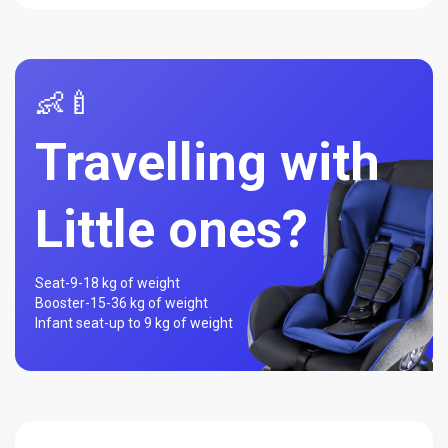
👶🍼
Travelling with
Little ones?
Seat-
9-18 kg of weight
Booster-
15-36 kg of weight
Infant seat-
up to 9 kg of weight