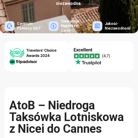
niezawodna.
Gwarancja
Centrum
Jakość-
Najniższej
Pomocy 24/7
Niezawodność
Ceny
AtoB – Niedroga
Taksówka Lotniskowa
z Nicei do Cannes