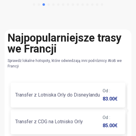
Najpopularniejsze trasy
we Francji
Sprawdź lokalne hotspoty, które odwiedzają inni podróżnicy AtoB we
Francji
Od
:
T
Transfer z Lotniska Orly do Disneylandu
83.00
€
C
Od
:
T
Transfer z CDG na Lotnisko Orly
85.00
€
C