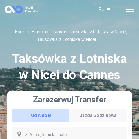
PL
Home
Francja
Transfer Taksówką z Lotniska w Nicei
Taksówka z Lotniska w Nicei do Cannes
Taksówka z Lotniska
w Nicei do Cannes
Zarezerwuj Transfer
Od A do B
Jazda Godzinowa