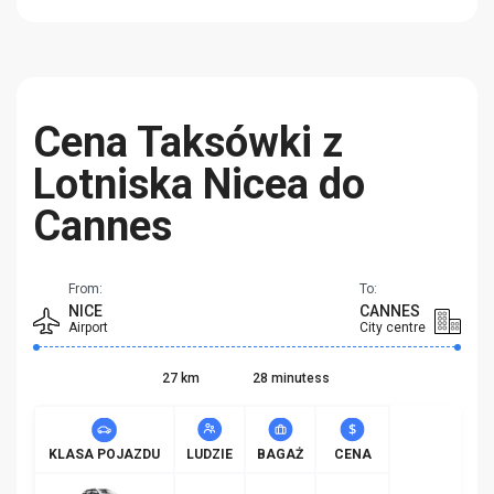
Cena Taksówki z
Lotniska Nicea do
Cannes
From:
To:
NICE
CANNES
Airport
City centre
27 km
28 minutess
KLASA POJAZDU
LUDZIE
BAGAŻ
CENA