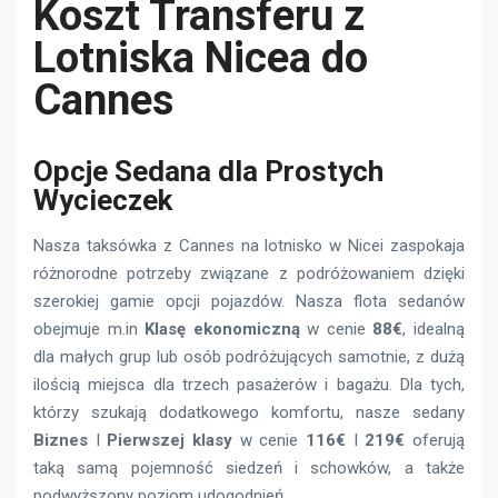
Koszt Transferu z
Lotniska Nicea do
Cannes
Opcje Sedana dla Prostych
Wycieczek
Nasza taksówka z Cannes na lotnisko w Nicei zaspokaja
różnorodne potrzeby związane z podróżowaniem dzięki
szerokiej gamie opcji pojazdów. Nasza flota sedanów
obejmuje m.in
Klasę ekonomiczną
w cenie
88€
, idealną
dla małych grup lub osób podróżujących samotnie, z dużą
ilością miejsca dla trzech pasażerów i bagażu. Dla tych,
którzy szukają dodatkowego komfortu, nasze sedany
Biznes
I
Pierwszej klasy
w cenie
116€
I
219€
oferują
taką samą pojemność siedzeń i schowków, a także
podwyższony poziom udogodnień.