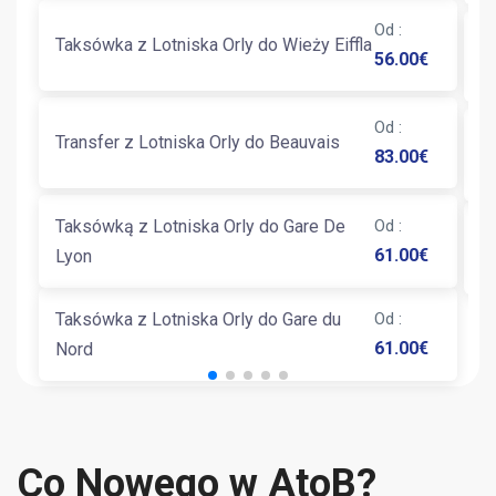
Od
:
Taksówka z Lotniska Orly do Wieży Eiffla
T
56.00
€
Od
:
T
Transfer z Lotniska Orly do Beauvais
83.00
€
Fl
Taksówką z Lotniska Orly do Gare De
Od
:
T
61.00
€
Lyon
G
Taksówka z Lotniska Orly do Gare du
Od
:
61.00
€
Nord
Co Nowego w AtoB?