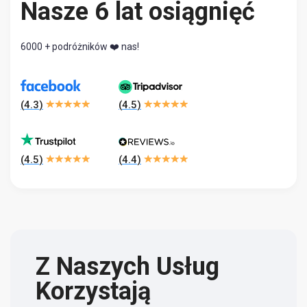
Nasze 6 lat osiągnięć
6000 + podróżników ❤️ nas!
(
4.3
)
(
4.5
)
(
4.5
)
(
4.4
)
Z Naszych Usług
Korzystają