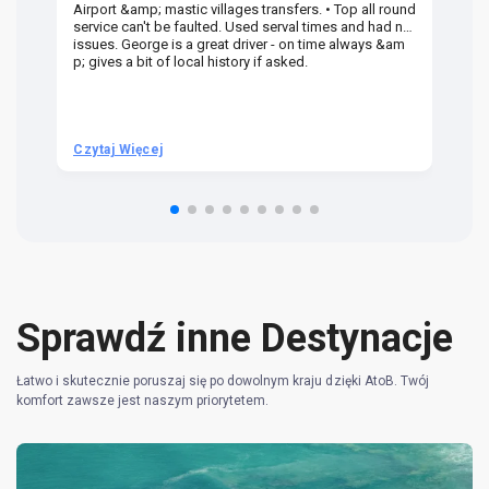
Airport &amp; mastic villages transfers. • Top all round
Pr
service can't be faulted. Used serval times and had no
UK
issues. George is a great driver - on time always &am
em
p; gives a bit of local history if asked.
be
ra
t 
we
be
he
Czytaj Więcej
Cz
om
n 
re
Sprawdź inne Destynacje
Łatwo i skutecznie poruszaj się po dowolnym kraju dzięki AtoB. Twój
komfort zawsze jest naszym priorytetem.