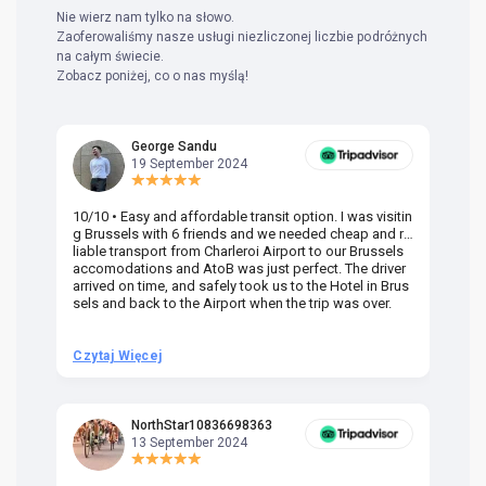
Nie wierz nam tylko na słowo.
Zaoferowaliśmy nasze usługi niezliczonej liczbie podróżnych
na całym świecie.
Zobacz poniżej, co o nas myślą!
George Sandu
19 September 2024
10/10 • Easy and affordable transit option. I was visitin
Am
g Brussels with 6 friends and we needed cheap and re
va
liable transport from Charleroi Airport to our Brussels
wa
accomodations and AtoB was just perfect. The driver
or
arrived on time, and safely took us to the Hotel in Brus
dr
sels and back to the Airport when the trip was over.
Czytaj Więcej
Cz
NorthStar10836698363
13 September 2024