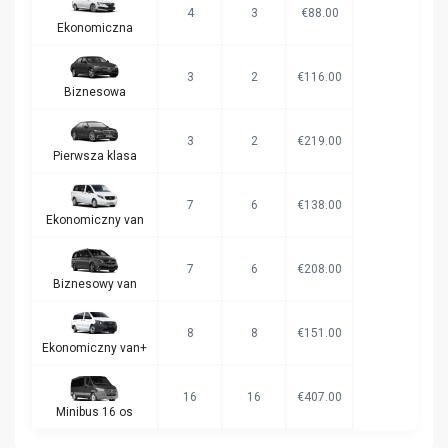
4
3
€88.00
Ekonomiczna
3
2
€116.00
Biznesowa
3
2
€219.00
Pierwsza klasa
7
6
€138.00
Ekonomiczny van
7
6
€208.00
Biznesowy van
8
8
€151.00
Ekonomiczny van+
16
16
€407.00
Minibus 16 os