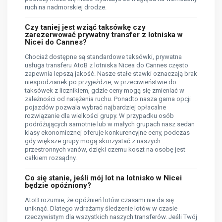
ruch na nadmorskiej drodze.
Czy taniej jest wziąć taksówkę czy
zarezerwować prywatny transfer z lotniska w
Nicei do Cannes?
Chociaż dostępne są standardowe taksówki, prywatna
usługa transferu AtoB z lotniska Nicea do Cannes często
zapewnia lepszą jakość. Nasze stałe stawki oznaczają brak
niespodzianek po przyjeździe, w przeciwieństwie do
taksówek z licznikiem, gdzie ceny mogą się zmieniać w
zależności od natężenia ruchu. Ponadto nasza gama opcji
pojazdów pozwala wybrać najbardziej opłacalne
rozwiązanie dla wielkości grupy. W przypadku osób
podróżujących samotnie lub w małych grupach nasz sedan
klasy ekonomicznej oferuje konkurencyjne ceny, podczas
gdy większe grupy mogą skorzystać z naszych
przestronnych vanów, dzięki czemu koszt na osobę jest
całkiem rozsądny.
Co się stanie, jeśli mój lot na lotnisko w Nicei
będzie opóźniony?
AtoB rozumie, że opóźnień lotów czasami nie da się
uniknąć. Dlatego wdrażamy śledzenie lotów w czasie
rzeczywistym dla wszystkich naszych transferów. Jeśli Twój