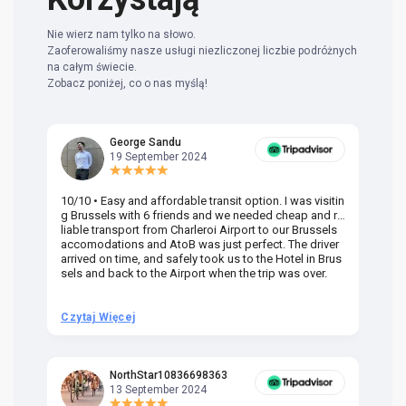
Nie wierz nam tylko na słowo.
Zaoferowaliśmy nasze usługi niezliczonej liczbie podróżnych
na całym świecie.
Zobacz poniżej, co o nas myślą!
George Sandu
19 September 2024
10/10 • Easy and affordable transit option. I was visitin
Am
g Brussels with 6 friends and we needed cheap and re
va
liable transport from Charleroi Airport to our Brussels
wa
accomodations and AtoB was just perfect. The driver
or
arrived on time, and safely took us to the Hotel in Brus
dr
sels and back to the Airport when the trip was over.
Czytaj Więcej
Cz
NorthStar10836698363
13 September 2024