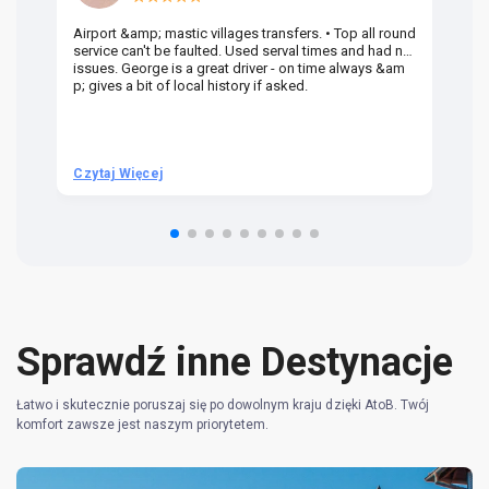
Airport &amp; mastic villages transfers. • Top all round
Pr
service can't be faulted. Used serval times and had no
UK
issues. George is a great driver - on time always &am
em
p; gives a bit of local history if asked.
be
ra
t 
we
be
he
Czytaj Więcej
Cz
om
n 
re
Sprawdź inne Destynacje
Łatwo i skutecznie poruszaj się po dowolnym kraju dzięki AtoB. Twój
komfort zawsze jest naszym priorytetem.