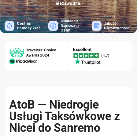
niezawodna.
Gwarancja
Centrum
Jakość-
Najniższej
Pomocy 24/7
Niezawodność
Ceny
AtoB — Niedrogie
Usługi Taksówkowe z
Nicei do Sanremo