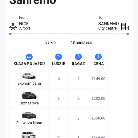
From:
To:
NICE
SANREMO
Airport
City centre
59 km
48 minutess
KLASA POJAZDU
LUDZIE
BAGAŻ
CENA
4
3
€149.00
Ekonomiczna
3
2
€282.00
Biznesowa
3
2
€560.00
Pierwsza klasa
7
6
€268.00