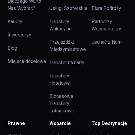
Dlaczego Warto
Nas Wybrać?
Usługi Szoferskie
Biura Podróży
Kariery
Transfery
Partnerzy i
Wakacyjne
Webmasterzy
Inwestorzy
Przejażdżki
Jechać z Nami
Blog
Międzymiastowe
Miejsca docelowe
Transfer na narty
Transfery
Hotelowe
Biznesowe
Transfery
Lotniskowe
Prawne
Wsparcie
Top Destynacje