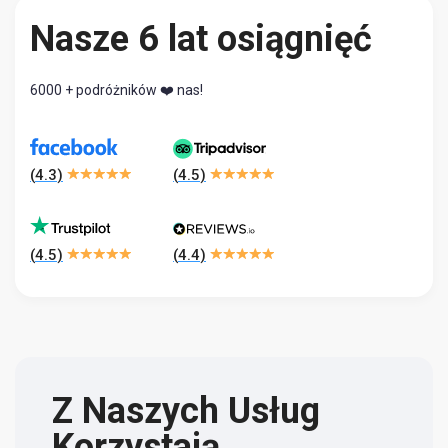
Nasze 6 lat osiągnięć
6000 + podróżników ❤️ nas!
(
4.3
)
(
4.5
)
(
4.5
)
(
4.4
)
Z Naszych Usług
Korzystają