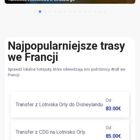
Najpopularniejsze trasy
we Francji
Sprawdź lokalne hotspoty, które odwiedzają inni podróżnicy AtoB we
Francji
Od
:
T
Transfer z Lotniska Orly do Disneylandu
83.00
€
C
Od
:
T
Transfer z CDG na Lotnisko Orly
85.00
€
C