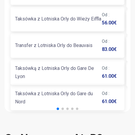
Od
:
Taksówka z Lotniska Orly do Wieży Eiffla
T
56.00
€
Od
:
T
Transfer z Lotniska Orly do Beauvais
83.00
€
Fl
Taksówką z Lotniska Orly do Gare De
Od
:
T
61.00
€
Lyon
G
Taksówka z Lotniska Orly do Gare du
Od
:
61.00
€
Nord