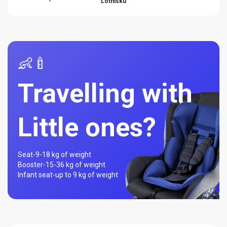
Lotnisku
👶🍼
Travelling with
Little ones?
Seat-
9-18 kg of weight
Booster-
15-36 kg of weight
Infant seat-
up to 9 kg of weight