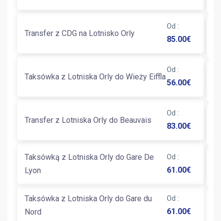
Od
:
T
Transfer z CDG na Lotnisko Orly
85.00
€
C
Od
:
Taksówka z Lotniska Orly do Wieży Eiffla
T
56.00
€
Od
:
T
Transfer z Lotniska Orly do Beauvais
83.00
€
Fl
Taksówką z Lotniska Orly do Gare De
Od
:
T
61.00
€
Lyon
G
Taksówka z Lotniska Orly do Gare du
Od
:
61.00
€
Nord