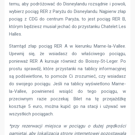
temu, aby podróżować do Disneylandu rozsądnie i powoli,
wybierz pociąg RER z Paryżu do Disneylandu. Najpierw złap
pociąg z CDG do centrum Paryża, to jest pociąg RER B,
którym będziesz musiał jechać do przystanku Chatelet Les
Halles.
Stamtąd złap pociąg RER A w kierunku Marne-la-Vallee.
Upewnij się, że wsiadasz do właściwego pociągu,
ponieważ RER A kursuje również do Boissy-St-Leger. Po
prostu sprawdź, które przystanki na tablicy informacyjnej
są podświetlone, to pomoże Ci zrozumieć, czy wsiadasz
do swojego pociągu. Jeśli na tablicy wyświetlono Marne-
la-Vallee, powinieneś wsiąść do tego pociągu, w
przeciwnym razie poczekaj. Bilet na tę przejażdżkę
kosztuje 5 euro, można kupić go na stacji i używać we
wszystkich pociągach.
*przy rezerwacji miejsca w pociągu o dużej prędkości
pamiętaj, aby lokalizacją strony internetowej pozostawała