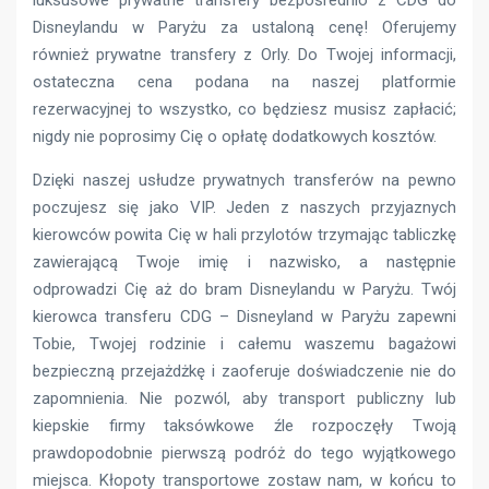
luksusowe prywatne transfery bezpośrednio z CDG do
Disneylandu w Paryżu za ustaloną cenę! Oferujemy
również prywatne transfery z Orly. Do Twojej informacji,
ostateczna cena podana na naszej platformie
rezerwacyjnej to wszystko, co będziesz musisz zapłacić;
nigdy nie poprosimy Cię o opłatę dodatkowych kosztów.
Dzięki naszej usłudze prywatnych transferów na pewno
poczujesz się jako VIP. Jeden z naszych przyjaznych
kierowców powita Cię w hali przylotów trzymając tabliczkę
zawierającą Twoje imię i nazwisko, a następnie
odprowadzi Cię aż do bram Disneylandu w Paryżu. Twój
kierowca transferu CDG – Disneyland w Paryżu zapewni
Tobie, Twojej rodzinie i całemu waszemu bagażowi
bezpieczną przejażdżkę i zaoferuje doświadczenie nie do
zapomnienia. Nie pozwól, aby transport publiczny lub
kiepskie firmy taksówkowe źle rozpoczęły Twoją
prawdopodobnie pierwszą podróż do tego wyjątkowego
miejsca. Kłopoty transportowe zostaw nam, w końcu to