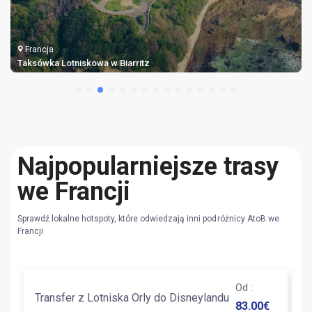
Francja
Taksówka Lotniskowa w Biarritz
Najpopularniejsze trasy
we Francji
Sprawdź lokalne hotspoty, które odwiedzają inni podróżnicy AtoB we
Francji
Od
:
T
Transfer z Lotniska Orly do Disneylandu
83.00
€
C