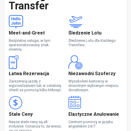
Transfer
Meet-and-Greet
Śledzenie Lotu
Bezpłatna usługa, w tym
Śledzenie Lotu dla Każdego
spersonalizowany znak
Transferu.
imienny.
Łatwa Rezerwacja
Niezawodni Szoferzy
Zarezerwuj jazdę z
Wyszkoleni kierowcy w
wyprzedzeniem lub w ostatniej
dowolnym wybranym miejscu
chwili za pomocą kilku kliknięć.
docelowym.
Stałe Ceny
Elastyczne Anulowanie
Nasze stałe ceny są all-
Centrum pomocy w języku
inclusive. Oznacza to, że wiesz,
angielskim 24/7.
za co płacisz.