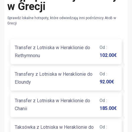
w Grecji
Sprawdź lokalne hotspoty, które odwiedzają inni podróżnicy AtoB w
Grecji
Transfer z Lotniska w Heraklionie do
Od
:
T
102.00
€
Rethymnonu
He
Transfery z Lotniska w Heraklionie do
Od
:
T
92.00
€
Eloundy
Ma
Transfer z Lotniska w Heraklionie do
Od
:
T
185.00
€
Chanii
K
Taksówka z Lotniska w Heraklionie do
Od
:
T