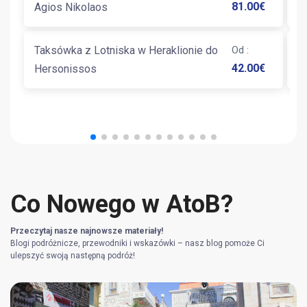
81.00
€
Agios Nikolaos
K
Taksówka z Lotniska w Heraklionie do
Od
:
T
42.00
€
Hersonissos
S
Co Nowego w AtoB?
Przeczytaj nasze najnowsze materiały!
Blogi podróżnicze, przewodniki i wskazówki – nasz blog pomoże Ci
ulepszyć swoją następną podróż!