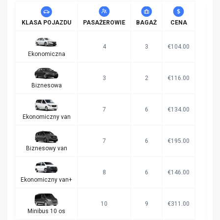
KLASA POJAZDU
PASAŻEROWIE
BAGAŻ
CENA
4
3
€104.00
Ekonomiczna
3
2
€116.00
Biznesowa
7
6
€134.00
Ekonomiczny van
7
6
€195.00
Biznesowy van
8
6
€146.00
Ekonomiczny van+
10
9
€311.00
Minibus 10 os