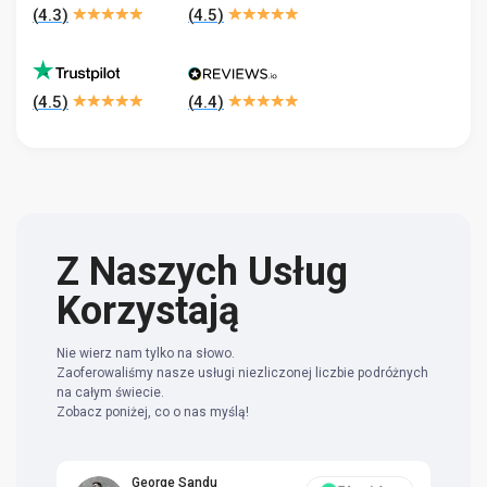
(
4.3
)
(
4.5
)
(
4.5
)
(
4.4
)
Z Naszych Usług
Korzystają
Nie wierz nam tylko na słowo.
Zaoferowaliśmy nasze usługi niezliczonej liczbie podróżnych
na całym świecie.
Zobacz poniżej, co o nas myślą!
George Sandu