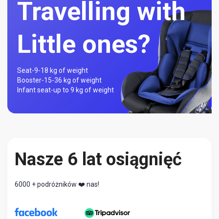
Travelling with
Little ones?
Seat-
9-18 kg of weight
Booster-
15-36 kg of weight
Infant seat-
up to 9 kg of weight
Nasze 6 lat osiągnięć
6000 + podróżników ❤️ nas!