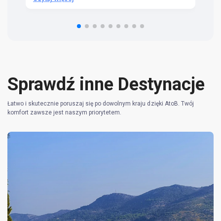
om
n 
re
Sprawdź inne Destynacje
Łatwo i skutecznie poruszaj się po dowolnym kraju dzięki AtoB. Twój
komfort zawsze jest naszym priorytetem.