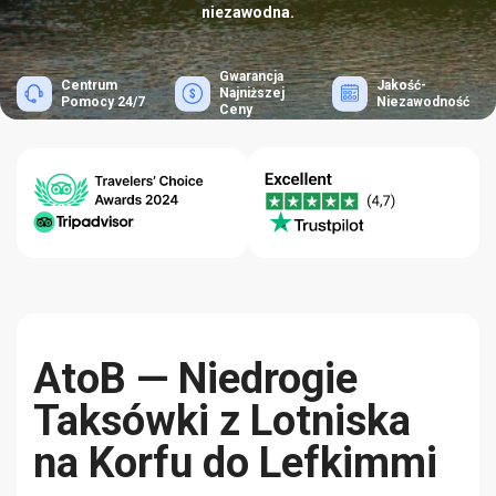
niezawodna.
Gwarancja
Centrum
Jakość-
Najniższej
Pomocy 24/7
Niezawodność
Ceny
AtoB — Niedrogie
Taksówki z Lotniska
na Korfu do Lefkimmi