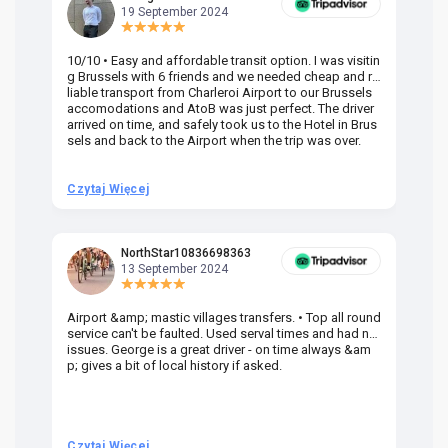
19 September 2024
10/10 • Easy and affordable transit option. I was visitin
Am
g Brussels with 6 friends and we needed cheap and re
va
liable transport from Charleroi Airport to our Brussels
wa
accomodations and AtoB was just perfect. The driver
or
arrived on time, and safely took us to the Hotel in Brus
dr
sels and back to the Airport when the trip was over.
Czytaj Więcej
Cz
NorthStar10836698363
13 September 2024
Airport &amp; mastic villages transfers. • Top all round
Pr
service can't be faulted. Used serval times and had no
UK
issues. George is a great driver - on time always &am
em
p; gives a bit of local history if asked.
be
ra
t 
we
be
he
Czytaj Więcej
Cz