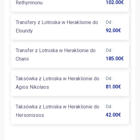
102.00
€
Rethymnonu
He
Transfery z Lotniska w Heraklionie do
Od
:
T
92.00
€
Eloundy
Ma
Transfer z Lotniska w Heraklionie do
Od
:
T
185.00
€
Chanii
K
Taksówka z Lotniska w Heraklionie do
Od
:
T
81.00
€
Agios Nikolaos
K
Taksówka z Lotniska w Heraklionie do
Od
:
T
42.00
€
Hersonissos
S