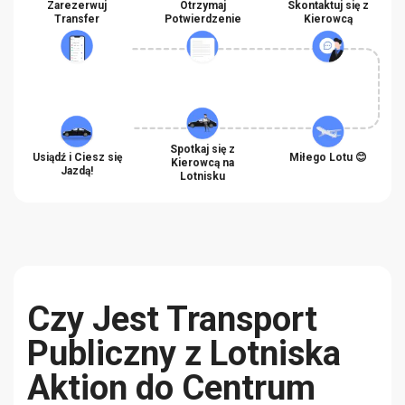
Zarezerwuj
Otrzymaj
Skontaktuj się z
Transfer
Potwierdzenie
Kierowcą
Spotkaj się z
Usiądź i Ciesz się
Miłego Lotu 😊
Kierowcą na
Jazdą!
Lotnisku
Czy Jest Transport
Publiczny z Lotniska
Aktion do Centrum