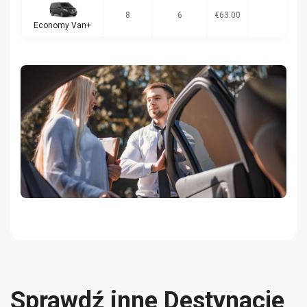
8
6
€63.00
Economy Van+
Sprawdź inne Destynacje