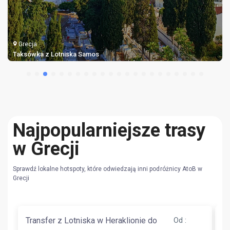
Grecja
Taksówka z Lotniska Samos
Najpopularniejsze trasy
w Grecji
Sprawdź lokalne hotspoty, które odwiedzają inni podróżnicy AtoB w
Grecji
Transfer z Lotniska w Heraklionie do
Od
:
T