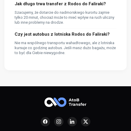
Jak długo trwa transfer z Rodos do Faliraki?
Szacujemy, że dotarcie do nadmorskiego kurortu zajmie
tylko 20 minut, chociaż może to mieć wpływ na ruch uliczny
lub inne problemy na drodze.
Czy jest autobus z lotniska Rodos do Faliraki?
Nie ma wspólnego transportu wahadłowego, ale z lotniska
kursuje co godzinę autobus. Jeśli masz dużo bagażu, może
to być dla Ciebie niewygodne.