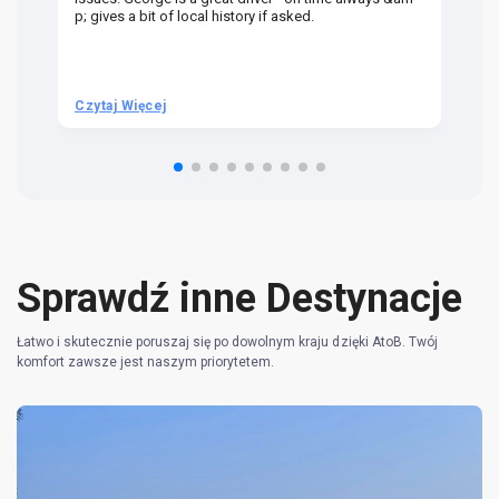
p; gives a bit of local history if asked.
be
ra
t 
we
be
he
Czytaj Więcej
Cz
om
n 
re
Sprawdź inne Destynacje
Łatwo i skutecznie poruszaj się po dowolnym kraju dzięki AtoB. Twój
komfort zawsze jest naszym priorytetem.