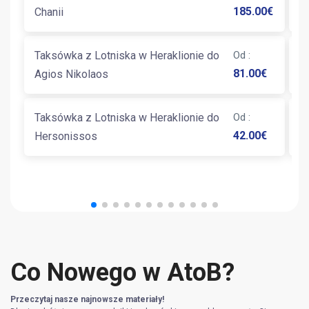
185.00
€
Chanii
K
Taksówka z Lotniska w Heraklionie do
Od
:
T
81.00
€
Agios Nikolaos
K
Taksówka z Lotniska w Heraklionie do
Od
:
T
42.00
€
Hersonissos
S
Co Nowego w AtoB?
Przeczytaj nasze najnowsze materiały!