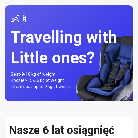
👶🍼
Travelling with
Little ones?
Seat-
9-18 kg of weight
Booster-
15-36 kg of weight
Infant seat-
up to 9 kg of weight
Nasze 6 lat osiągnięć