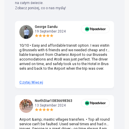
na całym świecie.
Zobacz poniżej, co o nas myślą!
George Sandu
19 September 2024
10/10 • Easy and affordable transit option. I was visitin
Am
g Brussels with 6 friends and we needed cheap and re
va
liable transport from Charleroi Airport to our Brussels
wa
accomodations and AtoB was just perfect. The driver
or
arrived on time, and safely took us to the Hotel in Brus
dr
sels and back to the Airport when the trip was over.
Czytaj Więcej
Cz
NorthStar10836698363
13 September 2024
Airport &amp; mastic villages transfers. • Top all round
Pr
service can't be faulted. Used serval times and had no
UK
issues. George is a great driver - on time always &am
em