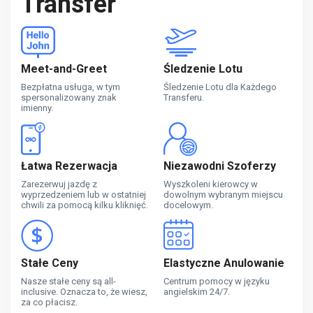
Transfer
Meet-and-Greet
Śledzenie Lotu
Bezpłatna usługa, w tym
Śledzenie Lotu dla Każdego
spersonalizowany znak
Transferu.
imienny.
Łatwa Rezerwacja
Niezawodni Szoferzy
Zarezerwuj jazdę z
Wyszkoleni kierowcy w
wyprzedzeniem lub w ostatniej
dowolnym wybranym miejscu
chwili za pomocą kilku kliknięć.
docelowym.
Stałe Ceny
Elastyczne Anulowanie
Nasze stałe ceny są all-
Centrum pomocy w języku
inclusive. Oznacza to, że wiesz,
angielskim 24/7.
za co płacisz.