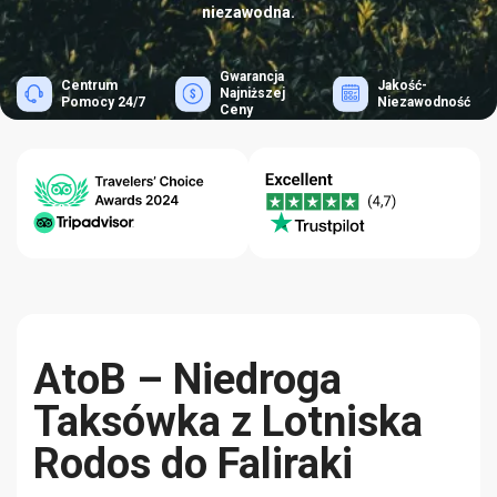
niezawodna.
Gwarancja
Centrum
Jakość-
Najniższej
Pomocy 24/7
Niezawodność
Ceny
AtoB – Niedroga
Taksówka z Lotniska
Rodos do Faliraki