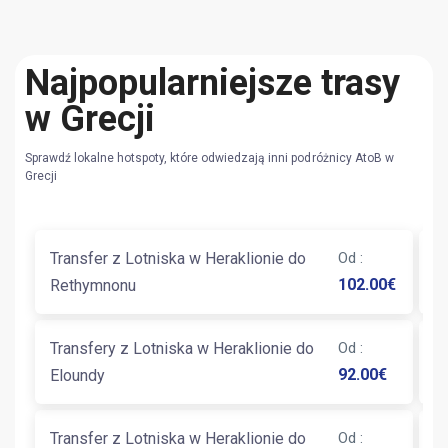
Najpopularniejsze trasy
w Grecji
Sprawdź lokalne hotspoty, które odwiedzają inni podróżnicy AtoB w
Grecji
Transfer z Lotniska w Heraklionie do
Od
:
T
102.00
€
Rethymnonu
He
Transfery z Lotniska w Heraklionie do
Od
:
T
92.00
€
Eloundy
Ma
Transfer z Lotniska w Heraklionie do
Od
:
T