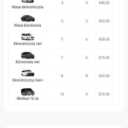
4
3
€40.00
Klasa ekonomiczna
3
2
€55.00
Klasa biznesowa
7
6
€58.00
Ekonomiczny van
7
6
€75.00
Biznesowy van
8
8
€65.00
Ekonomiczny Van+
10
9
€75.00
Minibus 10 os