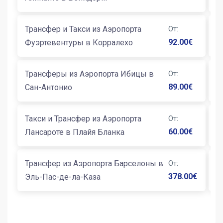
Трансфер и Такси из Аэропорта
От
:
Т
92.00
€
Фуэртевентуры в Корралехо
С
Трансферы из Аэропорта Ибицы в
От
:
Т
89.00
€
Сан-Антонио
Б
Такси и Трансфер из Аэропорта
От
:
Т
60.00
€
Лансароте в Плайя Бланка
К
Трансфер из Аэропорта Барселоны в
От
:
Т
378.00
€
Эль-Пас-де-ла-Каза
Б