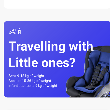
👶🍼
Travelling with
Little ones?
Seat-
9-18 kg of weight
Booster-
15-36 kg of weight
Infant seat-
up to 9 kg of weight