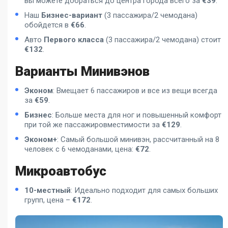
вы можете добраться до центра города всего за
€39
.
Наш
Бизнес-вариант
(3 пассажира/2 чемодана)
обойдется в
€66
.
Авто
Первого класса
(3 пассажира/2 чемодана) стоит
€132
.
Варианты Минивэнов
Эконом
: Вмещает 6 пассажиров и все из вещи всегда
за
€59
.
Бизнес
: Больше места для ног и повышенный комфорт
при той же пассажировместимости за
€129
.
Эконом+
: Самый большой минивэн, рассчитанный на 8
человек с 6 чемоданами, цена:
€72
.
Микроавтобус
10-местный
: Идеально подходит для самых больших
групп, цена –
€172
.