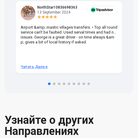
NorthStar10836698363
13 September 2024
Airport &amp; mastic villages transfers. • Top all round
Pr
service can't be faulted. Used serval times and had no
UK
issues. George is a great driver - on time always &am
em
p; gives a bit of local history if asked.
be
ra
t 
we
be
he
Читать Далее
Ч
om
n 
re
Узнайте о других
Направлениях