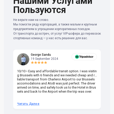
Нашими Услугами
Пользуются
Не верьте нам на слово.
Мы помогли ряду корпораций, а также малым и крупным
предприятиям в упрощении корпоративных поездок.
От транспорта до встреч, от услуг VIP-шофера до перевозок
спортивных команд — у нас есть решение для вас.
George Sandu
19 September 2024
10/10 • Easy and affordable transit option. I was visitin
Am
g Brussels with 6 friends and we needed cheap and re
va
liable transport from Charleroi Airport to our Brussels
wa
accomodations and AtoB was just perfect. The driver
or
arrived on time, and safely took us to the Hotel in Brus
dr
sels and back to the Airport when the trip was over.
Читать Далее
Ч