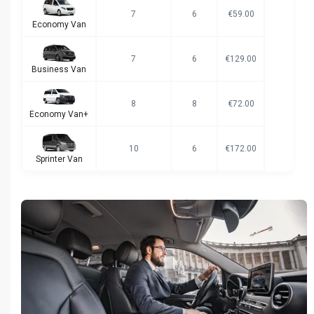
7
6
€59.00
Economy Van
7
6
€129.00
Business Van
8
8
€72.00
Economy Van+
10
6
€172.00
Sprinter Van