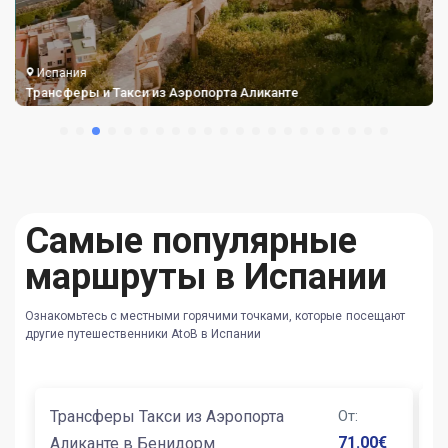
Испания
Трансферы и Такси из Аэропорта Аликанте
Самые популярные
маршруты в Испании
Ознакомьтесь с местными горячими точками, которые посещают
другие путешественники AtoB в Испании
Трансферы Такси из Аэропорта
От
:
Т
71.00
€
Аликанте в Бенидорм
А