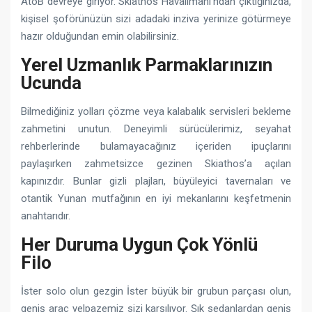
AtoB devreye giriyor. Skiathos Havalimanı’ndan çıktığınızda,
kişisel şoförünüzün sizi adadaki inziva yerinize götürmeye
hazır olduğundan emin olabilirsiniz.
Yerel Uzmanlık Parmaklarınızın
Ucunda
Bilmediğiniz yolları çözme veya kalabalık servisleri bekleme
zahmetini unutun. Deneyimli sürücülerimiz, seyahat
rehberlerinde bulamayacağınız içeriden ipuçlarını
paylaşırken zahmetsizce gezinen Skiathos’a açılan
kapınızdır. Bunlar gizli plajları, büyüleyici tavernaları ve
otantik Yunan mutfağının en iyi mekanlarını keşfetmenin
anahtarıdır.
Her Duruma Uygun Çok Yönlü
Filo
İster solo olun gezgin İster büyük bir grubun parçası olun,
geniş araç yelpazemiz sizi karşılıyor. Şık sedanlardan geniş