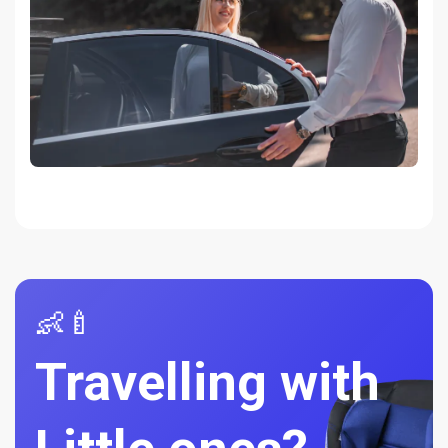
👶🍼
Travelling with