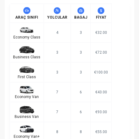
ARAÇ SINIFI
YOLCULAR
BAGAJ
FIYAT
4
3
€32.00
Economy Class
3
3
€72.00
Business Class
3
3
€100.00
First Class
7
6
€43.00
Economy Van
7
6
€93.00
Business Van
8
8
€55.00
Economy Van+