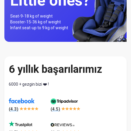
Little ones?
Seat-
9-18 kg of weight
Booster-
15-36 kg of weight
Infant seat-
up to 9 kg of weight
6 yıllık başarılarımız
6000 + gezgin bizi ❤️ !
(
4.3
)
(
4.5
)