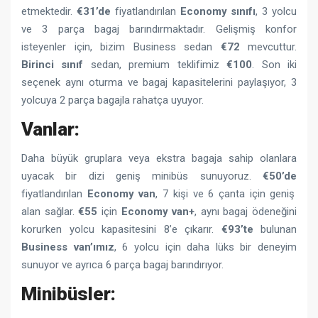
etmektedir.
€31’de
fiyatlandırılan
Economy sınıfı
, 3 yolcu
ve 3 parça bagaj barındırmaktadır. Gelişmiş konfor
isteyenler için, bizim Business sedan
€72
mevcuttur.
Birinci sınıf
sedan, premium teklifimiz
€100
. Son iki
seçenek aynı oturma ve bagaj kapasitelerini paylaşıyor, 3
yolcuya 2 parça bagajla rahatça uyuyor.
Vanlar:
Daha büyük gruplara veya ekstra bagaja sahip olanlara
uyacak bir dizi geniş minibüs sunuyoruz.
€50’de
fiyatlandırılan
Economy van
, 7 kişi ve 6 çanta için geniş
alan sağlar.
€55
için
Economy van+
, aynı bagaj ödeneğini
korurken yolcu kapasitesini 8’e çıkarır.
€93’te
bulunan
Business van’ımız
, 6 yolcu için daha lüks bir deneyim
sunuyor ve ayrıca 6 parça bagaj barındırıyor.
Minibüsler: