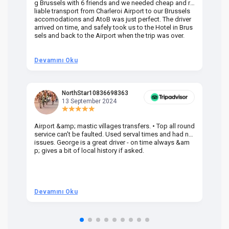
g Brussels with 6 friends and we needed cheap and re
va
liable transport from Charleroi Airport to our Brussels
wa
accomodations and AtoB was just perfect. The driver
or
arrived on time, and safely took us to the Hotel in Brus
dr
sels and back to the Airport when the trip was over.
Devamını Oku
D
NorthStar10836698363
13 September 2024
Airport &amp; mastic villages transfers. • Top all round
Pr
service can't be faulted. Used serval times and had no
UK
issues. George is a great driver - on time always &am
em
p; gives a bit of local history if asked.
be
ra
t 
we
be
he
Devamını Oku
D
om
n 
re