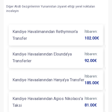
Diğer AtoB Gezginlerinin Yunanistan ziyaret ettiği yerel noktaları
inceleyin
Kandiye Havalimanından Rethymnon'a
İtibaren
:
K
102.00
€
Transfer
Tr
Kandiye Havaalanından Elounda'ya
İtibaren
:
K
92.00
€
Transferler
İtibaren
:
K
Kandiye Havaalanından Hanya'ya Transfer
185.00
€
K
Kandiye Havaalanından Agios Nikolaos'a
İtibaren
:
T
81.00
€
Taksi