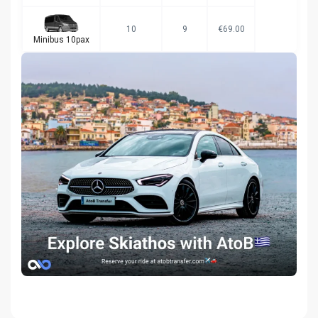
10
9
€69.00
Minibus 10pax