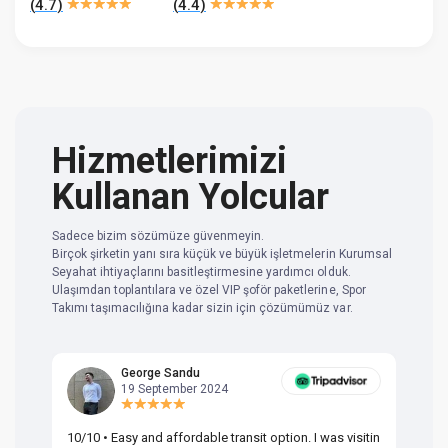
(
4.7
)
(
4.4
)
Hizmetlerimizi
Kullanan Yolcular
Sadece bizim sözümüze güvenmeyin.
Birçok şirketin yanı sıra küçük ve büyük işletmelerin Kurumsal
Seyahat ihtiyaçlarını basitleştirmesine yardımcı olduk.
Ulaşımdan toplantılara ve özel VIP şoför paketlerine, Spor
Takımı taşımacılığına kadar sizin için çözümümüz var.
George Sandu
19 September 2024
10/10 • Easy and affordable transit option. I was visitin
Am