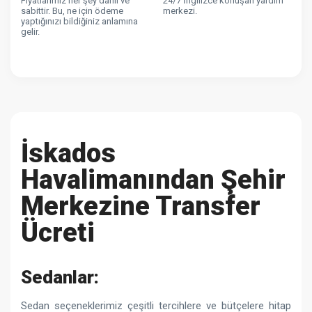
Fiyatlarımız her şey dahil ve
24/7 İngilizce konuşan yardım
sabittir. Bu, ne için ödeme
merkezi.
yaptığınızı bildiğiniz anlamına
gelir.
İskados
Havalimanından Şehir
Merkezine Transfer
Ücreti
Sedanlar:
Sedan seçeneklerimiz çeşitli tercihlere ve bütçelere hitap