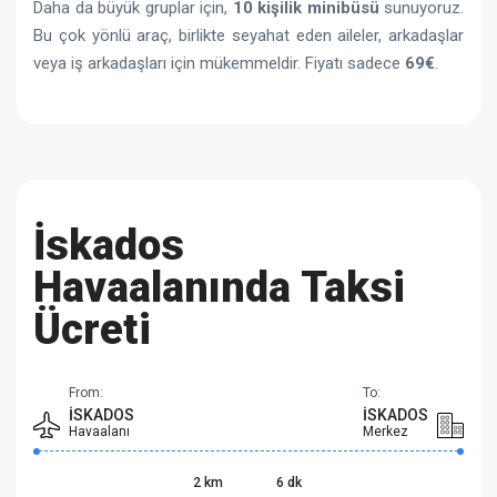
Daha da büyük gruplar için,
10 kişilik minibüsü
sunuyoruz.
Bu çok yönlü araç, birlikte seyahat eden aileler, arkadaşlar
veya iş arkadaşları için mükemmeldir. Fiyatı sadece
69€
.
İskados
Havaalanında
Taksi
Ücreti
From:
To:
İSKADOS
İSKADOS
Havaalanı
Merkez
2 km
6 dk