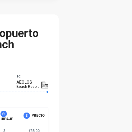
ropuerto
ach
To:
AEOLOS
Beach Resort
PRECIO
UIPAJE
3
€38.00