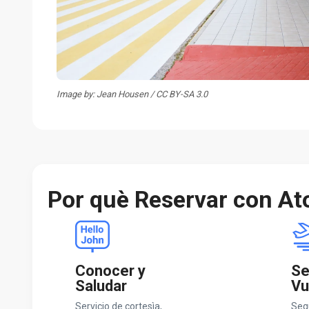
Image by: Jean Housen / CC BY-SA 3.0
Por què Reservar con At
Conocer y
Se
Saludar
Vu
Servicio de cortesìa,
Seg