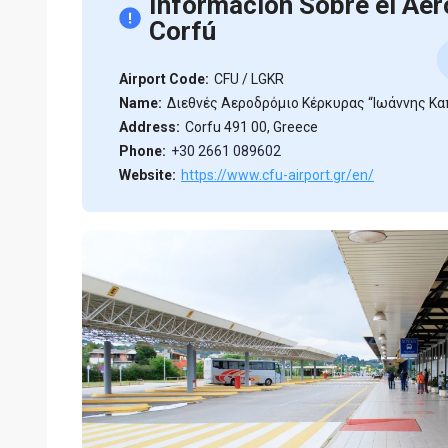
Información Sobre el Aer
Corfú
Airport Code:
CFU / LGKR
Name:
Διεθνές Αεροδρόμιο Κέρκυρας “Ιωάννης Κα
Address:
Corfu 491 00, Greece
Phone:
+30 2661 089602
Website:
https://www.cfu-airport.gr/en/