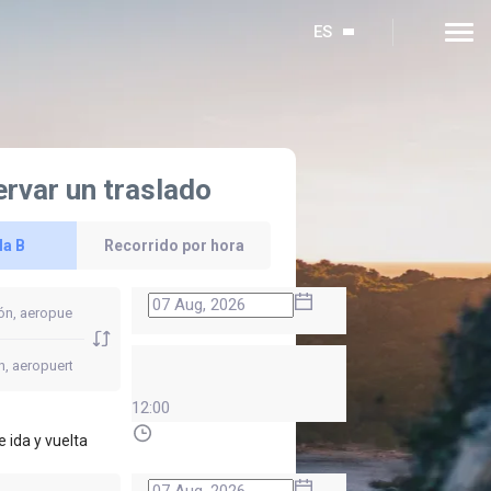
ES
rvar un traslado
la B
Recorrido por hora
12:00
e ida y vuelta