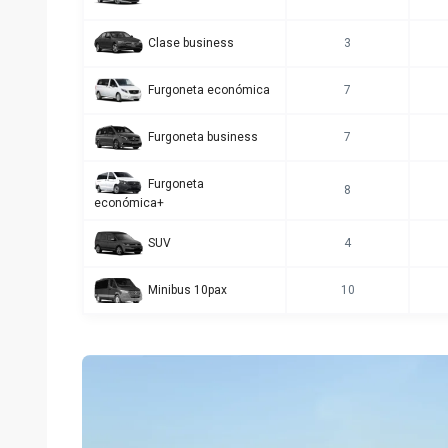
Clase business
3
Furgoneta económica
7
Furgoneta business
7
Furgoneta
8
económica+
SUV
4
Minibus 10pax
10