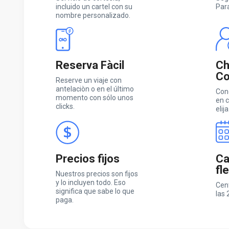
incluido un cartel con su
Par
nombre personalizado.
Reserva Fàcil
Ch
Co
Reserve un viaje con
antelaciòn o en el último
Con
momento con sólo unos
en c
clicks.
elija
Precios fijos
Ca
fl
Nuestros precios son fijos
y lo incluyen todo. Eso
Cen
significa que sabe lo que
las 
paga.