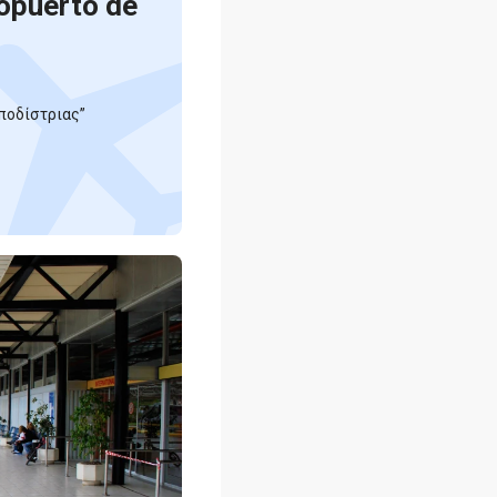
opuerto de
ποδίστριας”