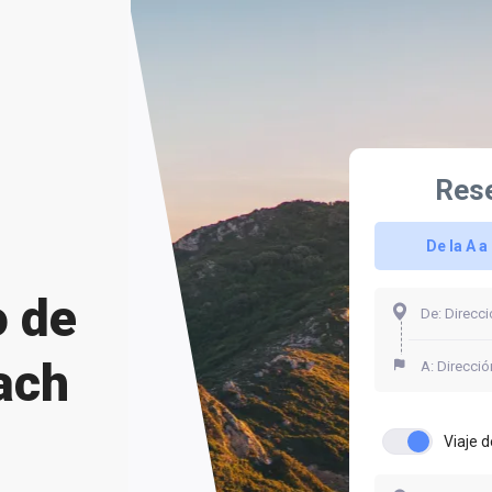
Rese
De la A a 
o de
ach
Viaje d