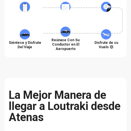
Reúnase Con Su
Siéntese y Disfrute
Disfrute de su
Conductor en El
Del Viaje
Vuelo 😊
Aeropuerto
La Mejor Manera de
llegar a Loutraki desde
Atenas