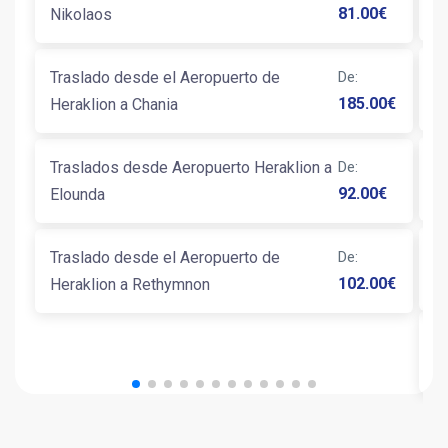
81.00
€
Nikolaos
T
Traslado desde el Aeropuerto de
De
:
L
185.00
€
Heraklion a Chania
T
Traslados desde Aeropuerto Heraklion a
De
:
H
92.00
€
Elounda
T
Traslado desde el Aeropuerto de
De
:
G
102.00
€
Heraklion a Rethymnon
T