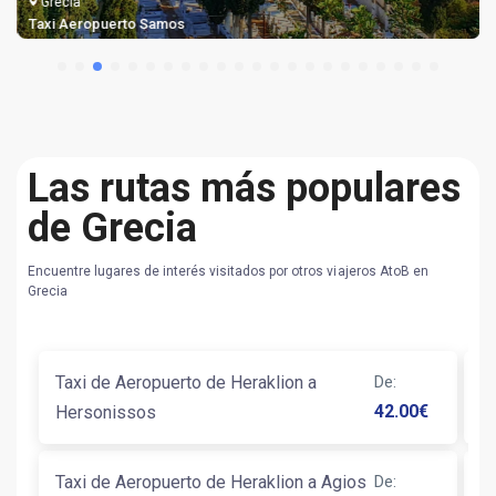
Grecia
Taxi Aeropuerto Samos
Las rutas más populares
de Grecia
Encuentre lugares de interés visitados por otros viajeros AtoB en
Grecia
Taxi de Aeropuerto de Heraklion a
De
:
T
42.00
€
Hersonissos
P
Taxi de Aeropuerto de Heraklion a Agios
De
:
Ta