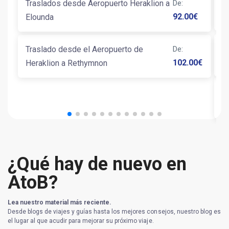
T
Traslados desde Aeropuerto Heraklion a
De
:
H
92.00
€
Elounda
T
Traslado desde el Aeropuerto de
De
:
G
102.00
€
Heraklion a Rethymnon
T
¿Qué hay de nuevo en
AtoB?
Lea nuestro material más reciente.
Desde blogs de viajes y guías hasta los mejores consejos, nuestro blog es
el lugar al que acudir para mejorar su próximo viaje.