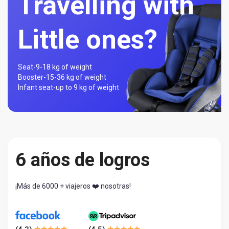
Travelling with
Little ones?
Seat-
9-18 kg of weight
Booster-
15-36 kg of weight
Infant seat-
up to 9 kg of weight
6 años de logros
¡Más de 6000 + viajeros ❤️ nosotras!