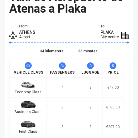
Atenas a Plaka
From:
To:
ATHENS
PLAKA
Airport
City centre
34 kilometers
36 minutes
VEHICLE CLASS
PASSENGERS
LUGGAGE
PRICE
4
3
€47.00
Economy Class
3
2
€108.00
Business Class
3
2
€207.00
First Class