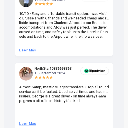
10/10 • Easy and affordable transit option. I was visitin
Am
g Brussels with 6 friends and we needed cheap and re
va
liable transport from Charleroi Airport to our Brussels
wa
accomodations and AtoB was just perfect. The driver
or
arrived on time, and safely took us to the Hotel in Brus
dr
sels and back to the Airport when the trip was over.
Leer Más
L
NorthStar10836698363
13 September 2024
Airport &amp; mastic villages transfers. • Top all round
Pr
service can't be faulted. Used serval times and had no
UK
issues. George is a great driver - on time always &am
em
p; gives a bit of local history if asked.
be
ra
t 
we
be
he
Leer Más
L