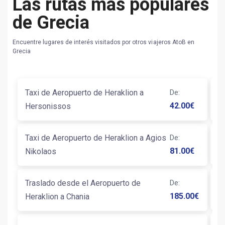
Las rutas más populares
de Grecia
Encuentre lugares de interés visitados por otros viajeros AtoB en
Grecia
Taxi de Aeropuerto de Heraklion a
De
:
T
42.00
€
Hersonissos
P
Taxi de Aeropuerto de Heraklion a Agios
De
:
Ta
81.00
€
Nikolaos
T
Traslado desde el Aeropuerto de
De
:
L
185.00
€
Heraklion a Chania