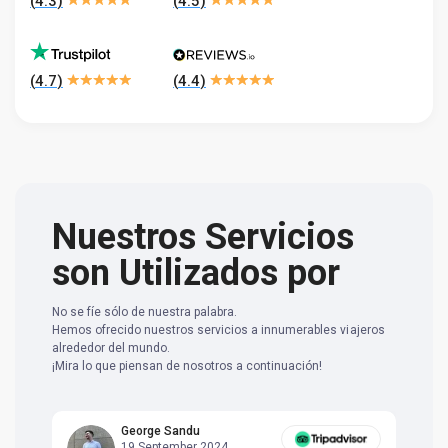
(
4.3
)
(
4.5
)
(
4.7
)
(
4.4
)
Nuestros Servicios
son Utilizados por
No se fíe sólo de nuestra palabra.
Hemos ofrecido nuestros servicios a innumerables viajeros
alrededor del mundo.
¡Mira lo que piensan de nosotros a continuación!
George Sandu
19 September 2024