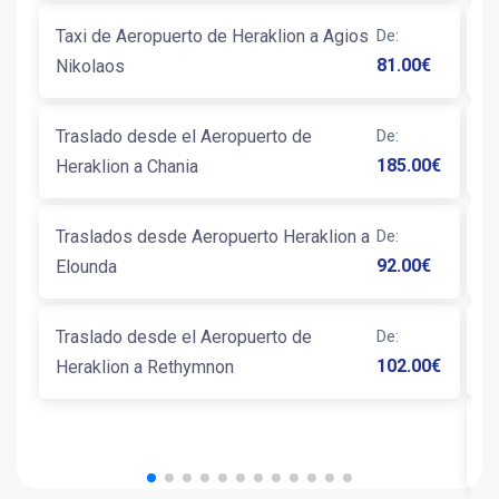
Taxi de Aeropuerto de Heraklion a Agios
De
:
Ta
81.00
€
Nikolaos
T
Traslado desde el Aeropuerto de
De
:
L
185.00
€
Heraklion a Chania
T
Traslados desde Aeropuerto Heraklion a
De
:
H
92.00
€
Elounda
T
Traslado desde el Aeropuerto de
De
:
G
102.00
€
Heraklion a Rethymnon
T