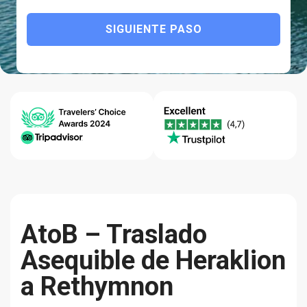
SIGUIENTE PASO
Un viaje personalizado, con
confort, seguridad y fiabilidad.
Mejor
Centro de
Calidad-
Precio
Ayuda 24/7
Fiabilidad
Garantizado
AtoB – Traslado
Asequible de Heraklion
a Rethymnon