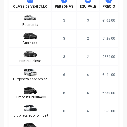
CLASE DE VEHÍCULO
PERSONAS
EQUIPAJE
PRECIO
3
3
€102.00
Economía
3
2
€126.00
Business
3
2
€224.00
Primera clase
6
6
€141.00
Furgoneta económica
6
6
€280.00
Furgoneta business
8
6
€151.00
Furgoneta económica+