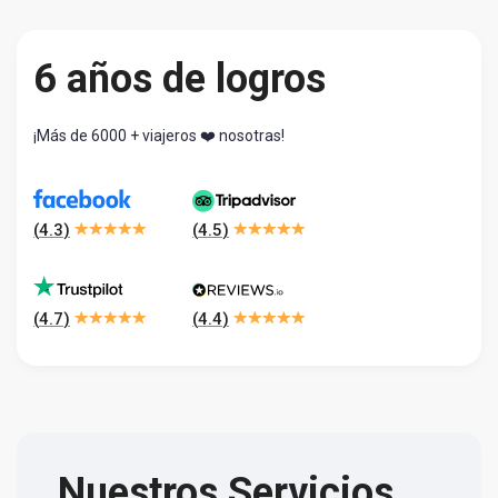
6 años de logros
¡Más de 6000 + viajeros ❤️ nosotras!
(
4.3
)
(
4.5
)
(
4.7
)
(
4.4
)
Nuestros Servicios