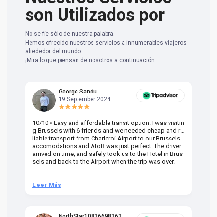
son Utilizados por
No se fíe sólo de nuestra palabra.
Hemos ofrecido nuestros servicios a innumerables viajeros
alrededor del mundo.
¡Mira lo que piensan de nosotros a continuación!
George Sandu
19 September 2024
10/10 • Easy and affordable transit option. I was visitin
Am
g Brussels with 6 friends and we needed cheap and re
va
liable transport from Charleroi Airport to our Brussels
wa
accomodations and AtoB was just perfect. The driver
or
arrived on time, and safely took us to the Hotel in Brus
dr
sels and back to the Airport when the trip was over.
Leer Más
L
NorthStar10836698363