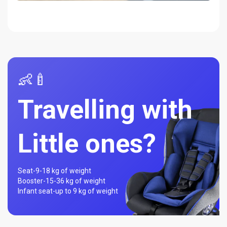
👶🍼
Travelling with
Little ones?
Seat-
9-18 kg of weight
Booster-
15-36 kg of weight
Infant seat-
up to 9 kg of weight