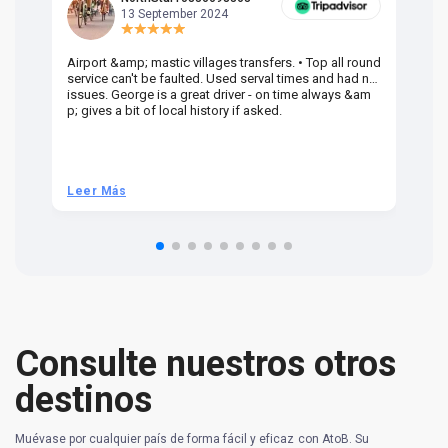
13 September 2024
Airport &amp; mastic villages transfers. • Top all round
Pr
service can't be faulted. Used serval times and had no
UK
issues. George is a great driver - on time always &am
em
p; gives a bit of local history if asked.
be
ra
t 
we
be
he
Leer Más
L
om
n 
re
Consulte nuestros otros
destinos
Muévase por cualquier país de forma fácil y eficaz con AtoB. Su