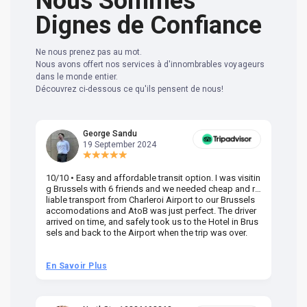
Nous Sommes
Dignes de Confiance
Ne nous prenez pas au mot.
Nous avons offert nos services à d'innombrables voyageurs
dans le monde entier.
Découvrez ci-dessous ce qu'ils pensent de nous!
George Sandu
19 September 2024
10/10 • Easy and affordable transit option. I was visitin
Am
g Brussels with 6 friends and we needed cheap and re
va
liable transport from Charleroi Airport to our Brussels
wa
accomodations and AtoB was just perfect. The driver
or
arrived on time, and safely took us to the Hotel in Brus
dr
sels and back to the Airport when the trip was over.
En Savoir Plus
En