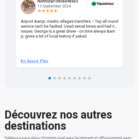
NorthStar10836698363
13 September 2024
Airport &amp; mastic villages transfers. • Top all round
Pr
service can't be faulted. Used serval times and had no
UK
issues. George is a great driver - on time always &am
em
p; gives a bit of local history if asked.
be
ra
t 
we
be
he
En Savoir Plus
En
om
n 
re
Découvrez nos autres
destinations
Déplacez-vous dans n’importe quel pays facilement et efficacement avec