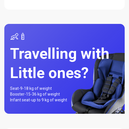
👶🍼
Travelling with
Little ones?
Seat-
9-18 kg of weight
Booster-
15-36 kg of weight
Infant seat-
up to 9 kg of weight