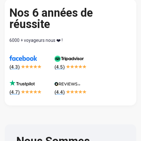
Nos 6 années de
réussite
6000 + voyageurs nous ❤️ !
(
4.3
)
(
4.5
)
(
4.7
)
(
4.4
)