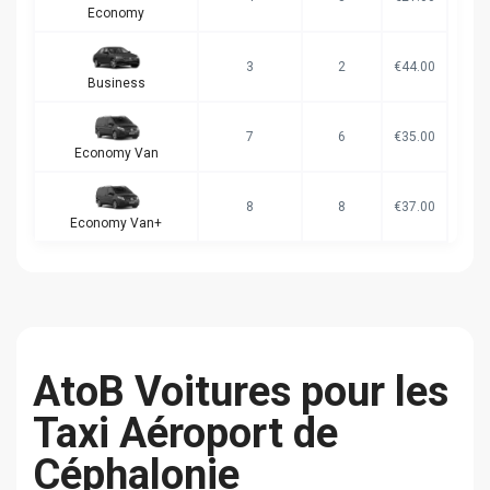
Economy
3
2
€44.00
Business
7
6
€35.00
Economy Van
8
8
€37.00
Economy Van+
AtoB Voitures pour les
Taxi Aéroport de
Céphalonie