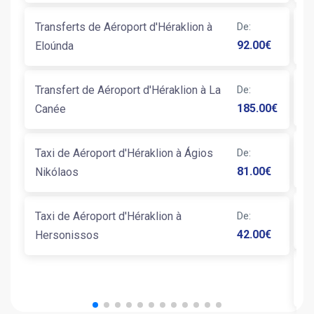
Transferts de Aéroport d'Héraklion à
De
:
Ta
92.00
€
Eloúnda
Transfert de Aéroport d'Héraklion à La
De
:
T
185.00
€
Canée
Taxi de Aéroport d'Héraklion à Ágios
De
:
Ta
81.00
€
Nikólaos
Taxi de Aéroport d'Héraklion à
De
:
Ta
42.00
€
Hersonissos
T