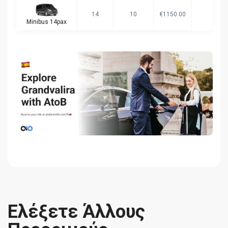
14
10
€1150.00
Minibus 14pax
Ελέξετε Άλλους