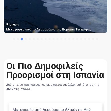
Ισπανία
ς
Μεταφορές από το Αεροδρόμιο της Βόρειας Τενερίφης
Οι Πιο Δημοφιλείς
Προορισμοί στη Ισπανία
Δείτε τα τοπικά hotspot που επισκέπτονται άλλοι ταξιδιώτες της
AtoB στη Ισπανία
Μεταφορές από Αεροδρόμιο Αλικάντε
Από
:
Μ