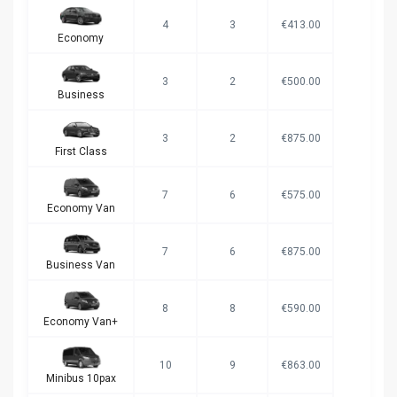
4
3
€413.00
Economy
3
2
€500.00
Business
3
2
€875.00
First Class
7
6
€575.00
Economy Van
7
6
€875.00
Business Van
8
8
€590.00
Economy Van+
10
9
€863.00
Minibus 10pax