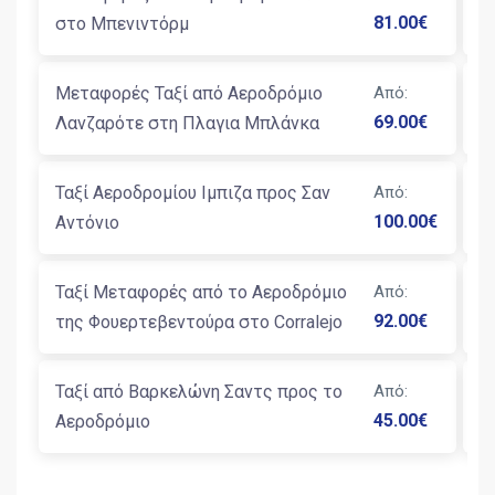
81.00
€
στο Μπενιντόρμ
Β
Μεταφορές Ταξί από Αεροδρόμιο
Από
:
Τ
69.00
€
Λανζαρότε στη Πλαγια Μπλάνκα
Β
Ταξί Αεροδρομίου Ιμπιζα προς Σαν
Από
:
Μ
100.00
€
Αντόνιο
Β
Ταξί Μεταφορές από το Αεροδρόμιο
Από
:
Μ
92.00
€
της Φουερτεβεντούρα στο Corralejo
Β
Ταξί από Βαρκελώνη Σαντς προς το
Από
:
Μ
45.00
€
Αεροδρόμιο
Β