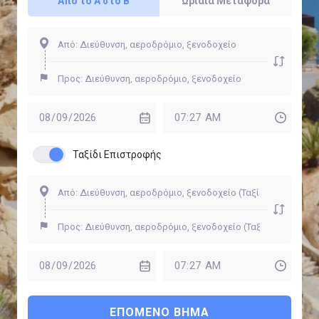
Από το Α στο Β
Ωριαία Μεταφορά
Ταξίδι Επιστροφής
ΕΠΌΜΕΝΟ ΒΉΜΑ