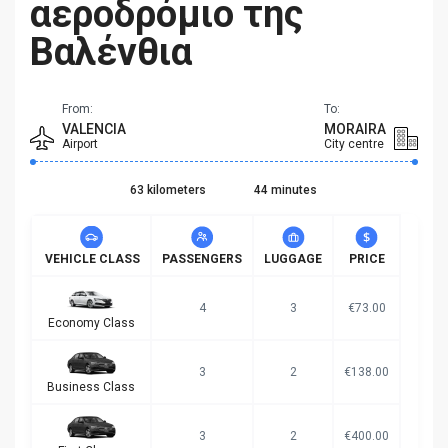
αεροδρόμιο της
Βαλένθια
From:
To:
VALENCIA
MORAIRA
Airport
City centre
63 kilometers
44 minutes
VEHICLE CLASS
PASSENGERS
LUGGAGE
PRICE
4
3
€73.00
Economy Class
3
2
€138.00
Business Class
3
2
€400.00