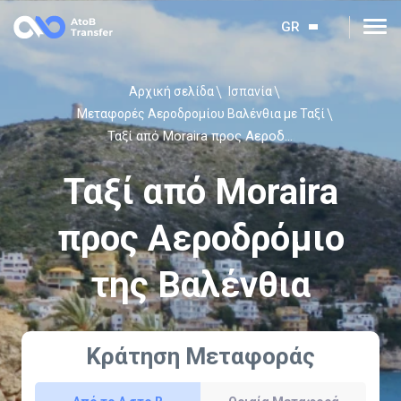
GR
Αρχική σελίδα
Ισπανία
Μεταφορές Αεροδρομίου Βαλένθια με Ταξί
Ταξί από Moraira προς Αεροδρόμιο της Βαλένθια
Ταξί από Moraira
προς Αεροδρόμιο
της Βαλένθια
Κράτηση Μεταφοράς