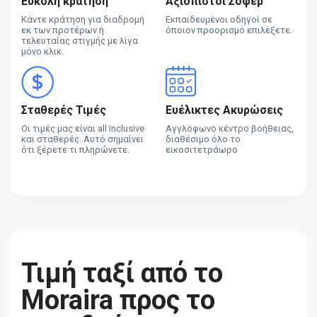
Εύκολη κράτηση
Αξιόπιστοι Σοφέρ
Κάντε κράτηση για διαδρομή
Εκπαιδευμένοι οδηγοί σε
εκ των προτέρων ή
όποιον προορισμό επιλέξετε.
τελευταίας στιγμής με λίγα
μόνο κλικ.
Σταθερές Τιμές
Ευέλικτες Ακυρώσεις
Οι τιμές μας είναι all inclusive
Αγγλόφωνο κέντρο βοήθειας,
και σταθερές. Αυτό σημαίνει
διαθέσιμο όλο το
ότι ξέρετε τι πληρώνετε.
εικοσιτετράωρο
Τιμή ταξί από το
Moraira προς το