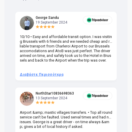
George Sandu
19 September 2024
10/10 • Easy and affordable transit option. I was visitin
Am
g Brussels with 6 friends and we needed cheap and re
va
liable transport from Charleroi Airport to our Brussels
wa
accomodations and AtoB was just perfect. The driver
or
arrived on time, and safely took us to the Hotel in Brus
dr
sels and back to the Airport when the trip was over.
Διαβάστε Περισσότερα
Δ
NorthStar10836698363
13 September 2024
Airport &amp; mastic villages transfers. • Top all round
Pr
service can't be faulted. Used serval times and had no
UK
issues. George is a great driver - on time always &am
em
p; gives a bit of local history if asked.
be
ra