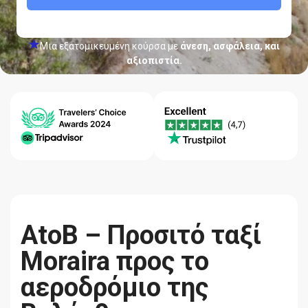
Μια εξατομικευμένη κούρσα με
άνεση, ασφάλεια, και
αξιοπιστία.
Κέντρο
Εγγύηση
Ποιότητα-
βοήθειας
Χαμηλότερης
Αξιοπιστία
24/7
Τιμής
AtoB – Προσιτό ταξί
Moraira προς το
αεροδρόμιο της