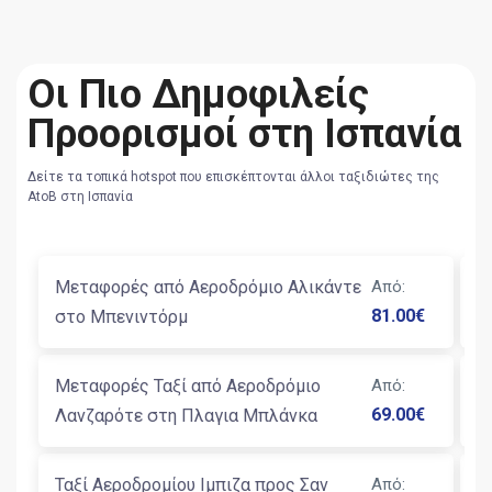
Οι Πιο Δημοφιλείς
Προορισμοί στη Ισπανία
Δείτε τα τοπικά hotspot που επισκέπτονται άλλοι ταξιδιώτες της
AtoB στη Ισπανία
Μεταφορές από Αεροδρόμιο Αλικάντε
Από
:
Μ
81.00
€
στο Μπενιντόρμ
Β
Μεταφορές Ταξί από Αεροδρόμιο
Από
:
Τ
69.00
€
Λανζαρότε στη Πλαγια Μπλάνκα
Β
Ταξί Αεροδρομίου Ιμπιζα προς Σαν
Από
:
Μ