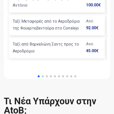
100.00
€
Αντόνιο
Β
Ταξί Μεταφορές από το Αεροδρόμιο
Από
:
Μ
92.00
€
της Φουερτεβεντούρα στο Corralejo
Β
Ταξί από Βαρκελώνη Σαντς προς το
Από
:
Μ
45.00
€
Αεροδρόμιο
Β
Τι Νέα Υπάρχουν στην
AtoB;