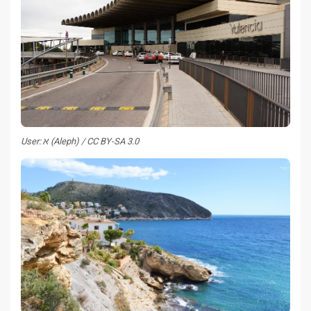
User: א (Aleph) / CC BY-SA 3.0