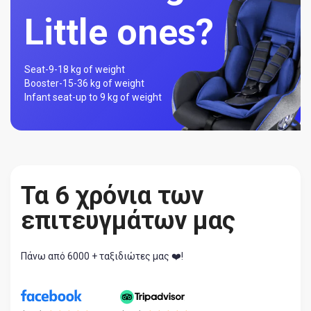
Little ones?
Seat-
9-18 kg of weight
Booster-
15-36 kg of weight
Infant seat-
up to 9 kg of weight
Τα 6 χρόνια των
επιτευγμάτων μας
Πάνω από 6000 + ταξιδιώτες μας ❤️!