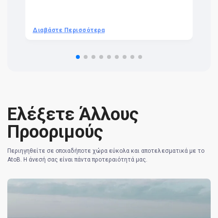
t 
we
be
he
Διαβάστε Περισσότερα
Δ
om
n 
re
Ελέξετε Άλλους
Προοριμούς
Περιηγηθείτε σε οποιαδήποτε χώρα εύκολα και αποτελεσματικά με το
AtoB. Η άνεσή σας είναι πάντα προτεραιότητά μας.