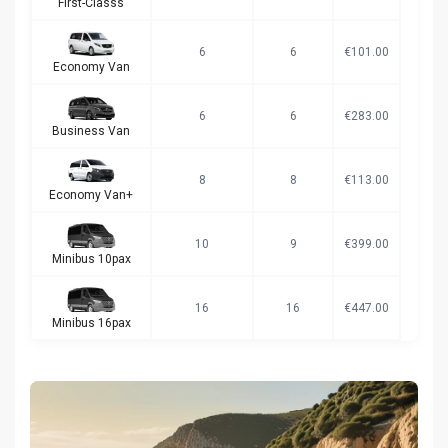
First-Classs
6
6
€101.00
Economy Van
6
6
€283.00
Business Van
8
8
€113.00
Economy Van+
10
9
€399.00
Minibus 10pax
16
16
€447.00
Minibus 16pax