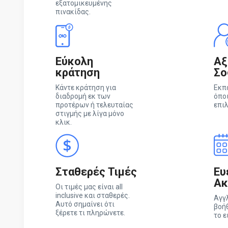
εξατομικευμένης
πινακίδας.
Εύκολη
Αξ
κράτηση
Σο
Κάντε κράτηση για
Εκπ
διαδρομή εκ των
όπο
προτέρων ή τελευταίας
επιλ
στιγμής με λίγα μόνο
κλικ.
Σταθερές Τιμές
Ευ
Ακ
Οι τιμές μας είναι all
inclusive και σταθερές.
Αγγ
Αυτό σημαίνει ότι
βοήθ
ξέρετε τι πληρώνετε.
το 