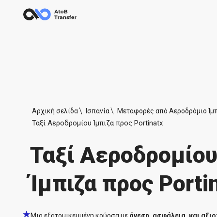
Αρχική σελίδα
Ισπανία
Μεταφορές από Αεροδρόμιο Ίμπ
Ταξί Αεροδρομίου Ίμπιζα προς Portinatx
Ταξί Αεροδρομίο
Ίμπιζα προς Porti
Μια εξατομικευμένη κούρσα με
άνεση, ασφάλεια, και αξιο