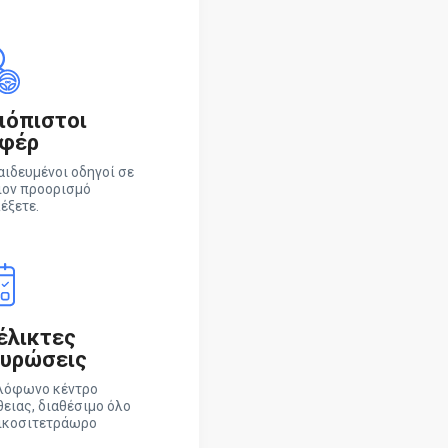
ιόπιστοι
φέρ
αιδευμένοι οδηγοί σε
ιον προορισμό
έξετε.
έλικτες
υρώσεις
λόφωνο κέντρο
ειας, διαθέσιμο όλο
εικοσιτετράωρο