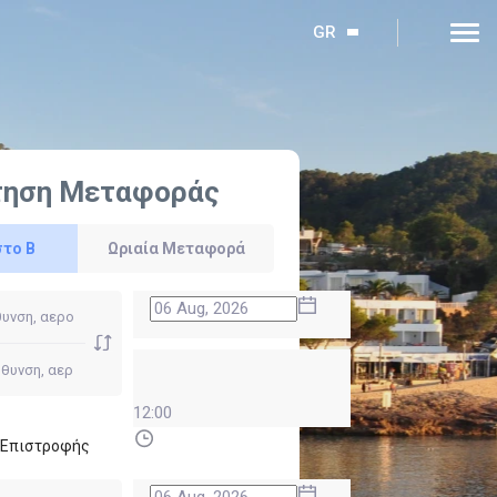
GR
τηση Μεταφοράς
στο Β
Ωριαία Μεταφορά
12:00
ι Επιστροφής