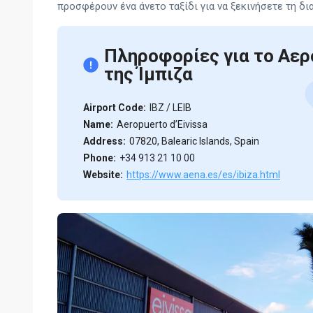
προσφέρουν ένα άνετο ταξίδι για να ξεκινήσετε τη δια
Πληροφορίες για το Αε
της Ίμπιζα
Airport Code:
IBZ / LEIB
Name:
Aeropuerto d’Eivissa
Address:
07820, Balearic Islands, Spain
Phone:
+34 913 21 10 00
Website:
https://www.aena.es/es/ibiza.html