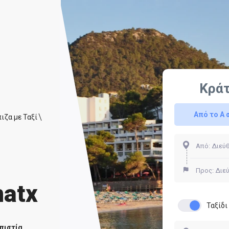
Κρά
Από το Α 
ιζα με Ταξί
υ
natx
Ταξίδ
πιστία.