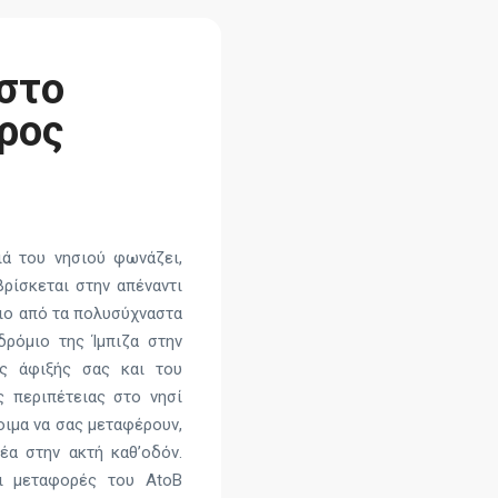
 στο
ρος
ά του νησιού φωνάζει,
 βρίσκεται στην απέναντι
γιο από τα πολυσύχναστα
δρόμιο της Ίμπιζα στην
ης άφιξής σας και του
ς περιπέτειας στο νησί
τοιμα να σας μεταφέρουν,
έα στην ακτή καθ’οδόν.
οι μεταφορές του AtoB