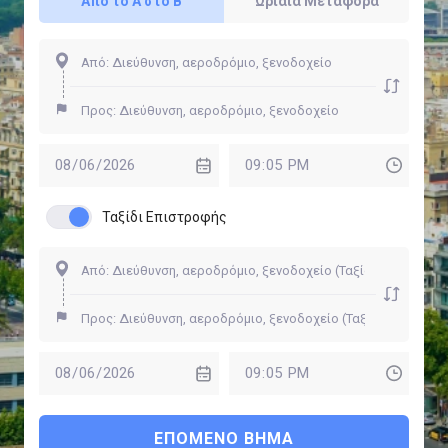
Από το Α στο Β
Ωριαία Μεταφορά
Ταξίδι Επιστροφής
ΕΠΌΜΕΝΟ ΒΉΜΑ