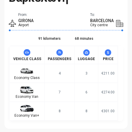
From:
To:
GIRONA
BARCELONA
Airport
City centre
91 kilometers
68 minutes
VEHICLE CLASS
PASSENGERS
LUGGAGE
PRICE
4
3
€211.00
Economy Class
7
6
€274.00
Economy Van
8
8
€301.00
Economy Van+