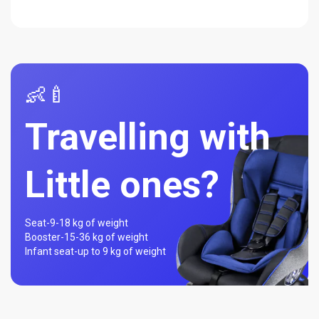
👶🍼
Travelling with
Little ones?
Seat-
9-18 kg of weight
Booster-
15-36 kg of weight
Infant seat-
up to 9 kg of weight