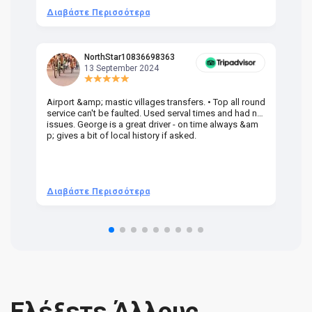
Διαβάστε Περισσότερα
Δ
NorthStar10836698363
13 September 2024
Airport &amp; mastic villages transfers. • Top all round
Pr
service can't be faulted. Used serval times and had no
UK
issues. George is a great driver - on time always &am
em
p; gives a bit of local history if asked.
be
ra
t 
we
be
he
Διαβάστε Περισσότερα
Δ
om
n 
re
Ελέξετε Άλλους