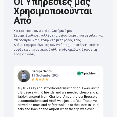
Οι Υπηρεσίες μας
Χρησιμοποιούνται
Από
Και κάτι παραπάνω από τα λεγόμενά μας.
Έχουμε βοηθήσει πολλές εταιρείες, μικρές και μεγάλες, να
απλοποιήσουν τις εταιρικές μεταφορές τους.
Από μεταφορές έως τις συναντήσεις, και από VIP πακέτα
σοφέρ έως τη μεταφορά αθλητικών ομάδων, έχουμε τη
λύση για εσάς.
George Sandu
19 September 2024
10/10 • Easy and affordable transit option. I was visitin
Am
g Brussels with 6 friends and we needed cheap and re
va
liable transport from Charleroi Airport to our Brussels
wa
accomodations and AtoB was just perfect. The driver
or
arrived on time, and safely took us to the Hotel in Brus
dr
sels and back to the Airport when the trip was over.