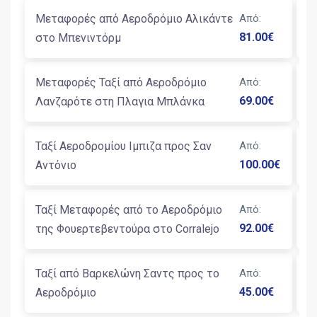
Μεταφορές από Αεροδρόμιο Αλικάντε
Από
:
Μ
81.00
€
στο Μπενιντόρμ
Β
Μεταφορές Ταξί από Αεροδρόμιο
Από
:
Τ
69.00
€
Λανζαρότε στη Πλαγια Μπλάνκα
Β
Ταξί Αεροδρομίου Ιμπιζα προς Σαν
Από
:
Μ
100.00
€
Αντόνιο
Β
Ταξί Μεταφορές από το Αεροδρόμιο
Από
:
Μ
92.00
€
της Φουερτεβεντούρα στο Corralejo
Β
Ταξί από Βαρκελώνη Σαντς προς το
Από
:
Μ
45.00
€
Αεροδρόμιο
Β