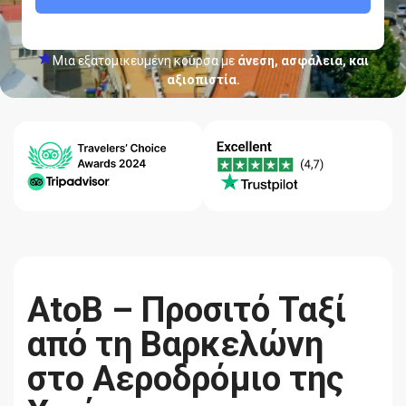
Μια εξατομικευμένη κούρσα με
άνεση, ασφάλεια, και
αξιοπιστία.
Κέντρο
Εγγύηση
Ποιότητα-
βοήθειας
Χαμηλότερης
Αξιοπιστία
24/7
Τιμής
AtoB – Προσιτό Ταξί
από τη Βαρκελώνη
στο Αεροδρόμιο της