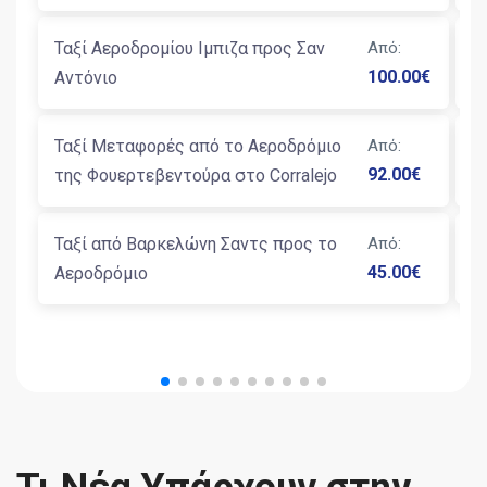
Ταξί Αεροδρομίου Ιμπιζα προς Σαν
Από
:
Μ
100.00
€
Αντόνιο
Β
Ταξί Μεταφορές από το Αεροδρόμιο
Από
:
Μ
92.00
€
της Φουερτεβεντούρα στο Corralejo
Β
Ταξί από Βαρκελώνη Σαντς προς το
Από
:
Μ
45.00
€
Αεροδρόμιο
Β