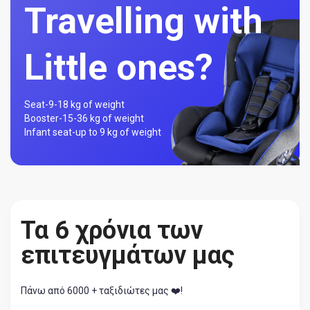
Travelling with
Little ones?
Seat-
9-18 kg of weight
Booster-
15-36 kg of weight
Infant seat-
up to 9 kg of weight
Τα 6 χρόνια των
επιτευγμάτων μας
Πάνω από 6000 + ταξιδιώτες μας ❤️!