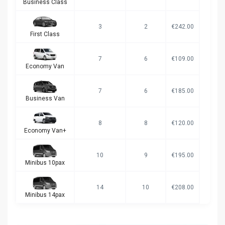
Business Class
3
2
€242.00
First Class
7
6
€109.00
Economy Van
7
6
€185.00
Business Van
8
8
€120.00
Economy Van+
10
9
€195.00
Minibus 10pax
14
10
€208.00
Minibus 14pax