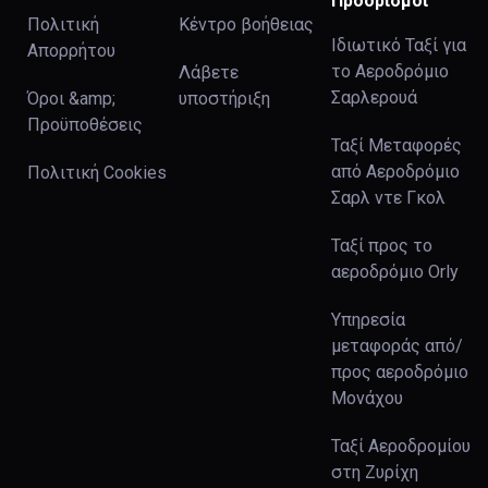
Προορισμοί
Πολιτική
Κέντρο βοήθειας
Ιδιωτικό Ταξί για
Απορρήτου
το Αεροδρόμιο
Λάβετε
Σαρλερουά
Όροι &amp;
υποστήριξη
Προϋποθέσεις
Ταξί Μεταφορές
από Αεροδρόμιο
Πολιτική Cookies
Σαρλ ντε Γκολ
Ταξί προς το
αεροδρόμιο Orly
Υπηρεσία
μεταφοράς από/
προς αεροδρόμιο
Μονάχου
Ταξί Αεροδρομίου
στη Ζυρίχη