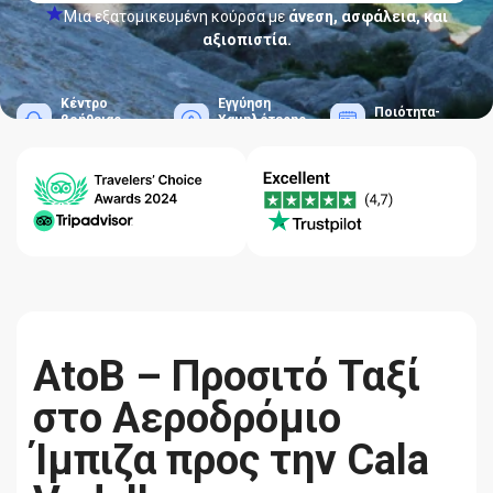
Μια εξατομικευμένη κούρσα με
άνεση, ασφάλεια, και
αξιοπιστία.
Κέντρο
Εγγύηση
Ποιότητα-
βοήθειας
Χαμηλότερης
Αξιοπιστία
24/7
Τιμής
AtoB – Προσιτό Ταξί
στο Αεροδρόμιο
Ίμπιζα προς την Cala