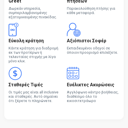
Greet
πτήσεων
Δωρεάν υπηρεσία,
Παρακολούθηση πτήσης για
συμπεριλαμβανομένης
κάθε μεταφορά.
εξατομικευμένης πινακίδας.
Εύκολη κράτηση
Αξιόπιστοι Σοφέρ
Κάντε κράτηση για διαδρομή
Εκπαιδευμένοι οδηγοί σε
εκ των προτέρων ή
όποιον προορισμό επιλέξετε.
τελευταίας στιγμής με λίγα
μόνο κλικ.
Σταθερές Τιμές
Ευέλικτες Ακυρώσεις
Οι τιμές μας είναι all inclusive
Αγγλόφωνο κέντρο βοήθειας,
και σταθερές. Αυτό σημαίνει
διαθέσιμο όλο το
ότι ξέρετε τι πληρώνετε.
εικοσιτετράωρο