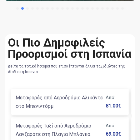
Οι Πιο Δημοφιλείς
Προορισμοί στη Ισπανία
Δείτε τα τοπικά hotspot που επισκέπτονται άλλοι ταξιδιώτες της
AtoB στη Ισπανία
Μεταφορές από Αεροδρόμιο Αλικάντε
Από
:
Μ
81.00
€
στο Μπενιντόρμ
Β
Μεταφορές Ταξί από Αεροδρόμιο
Από
:
Τ
69.00
€
Λανζαρότε στη Πλαγια Μπλάνκα
Β