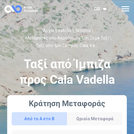
GR
Αρχική σελίδα
Ισπανία
Μεταφορές από Αεροδρόμιο Ίμπιζα με Ταξί
Ταξί από Ίμπιζα προς Cala Vadella
Ταξί από Ίμπιζα
προς Cala Vadella
Κράτηση Μεταφοράς
Από το Α στο Β
Ωριαία Μεταφορά