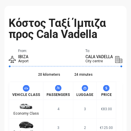
Κόστος Ταξί Ίμπιζα
προς Cala Vadella
From:
To:
IBIZA
CALA VADELLA
Airport
City centre
20 kilometers
24 minutes
VEHICLE CLASS
PASSENGERS
LUGGAGE
PRICE
4
3
€83.00
Economy Class
3
2
€125.00