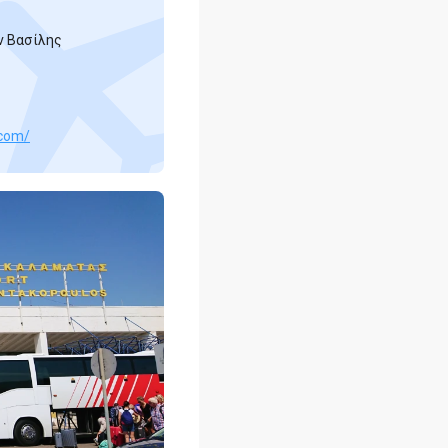
ν Βασίλης
.com/