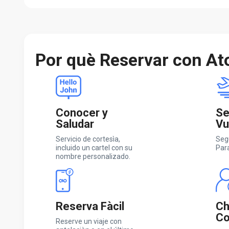
Por què Reservar con At
Conocer y
Se
Saludar
Vu
Servicio de cortesìa,
Seg
incluido un cartel con su
Par
nombre personalizado.
Reserva Fàcil
Ch
Co
Reserve un viaje con