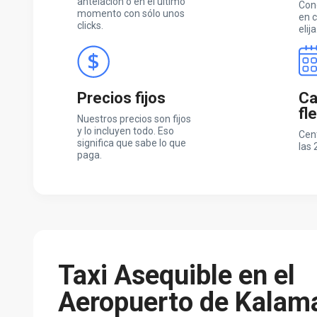
antelaciòn o en el último
Con
momento con sólo unos
en c
clicks.
elija
Precios fijos
Ca
fl
Nuestros precios son fijos
y lo incluyen todo. Eso
Cen
significa que sabe lo que
las 
paga.
Taxi Asequible en el
Aeropuerto de Kalam