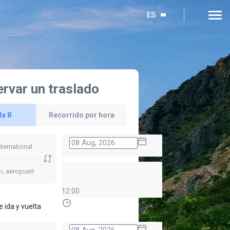
ES
rvar un traslado
la B
Recorrido por hora
12:00
e ida y vuelta