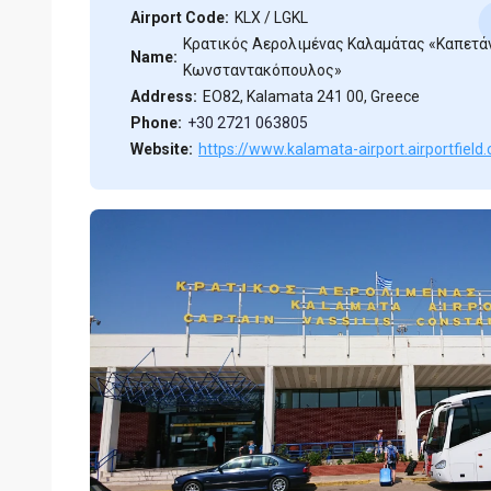
Airport Code:
KLX / LGKL
Κρατικός Αερολιμένας Καλαμάτας «Καπετά
Name:
Κωνσταντακόπουλος»
Address:
EO82, Kalamata 241 00, Greece
Phone:
+30 2721 063805
Website:
https://www.kalamata-airport.airportfield