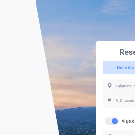
Rese
De la A a 
Viaje d