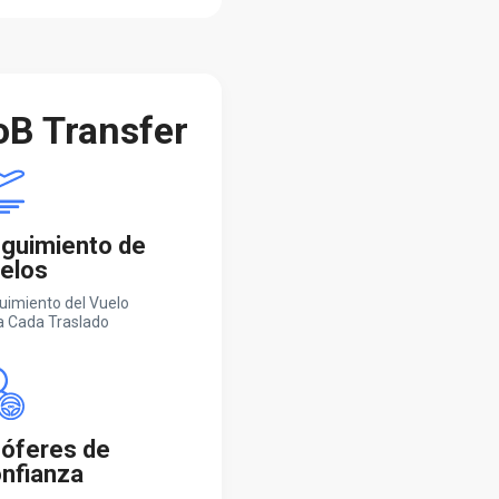
oB Transfer
guimiento de
elos
uimiento del Vuelo
a Cada Traslado
óferes de
nfianza