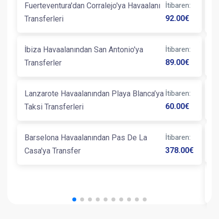
Fuerteventura'dan Corralejo'ya Havaalanı
İtibaren
:
B
92.00
€
Transferleri
T
İbiza Havaalanından San Antonio'ya
İtibaren
:
G
89.00
€
Transferler
B
Lanzarote Havaalanından Playa Blanca’ya
İtibaren
:
L
60.00
€
Taksi Transferleri
Barselona Havaalanından Pas De La
İtibaren
:
B
378.00
€
Casa'ya Transfer
B