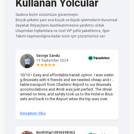
Kullanan Yolcular
Sadece bizim sözümüze güvenmeyin.
Birçok şirketin yanı sıra küçük ve büyük işletmelerin Kurumsal
Seyahat ihtiyaçlarını basitleştirmesine yardımcı olduk.
Ulaşımdan toplantılara ve özel VIP şoför paketlerine, Spor
Takımı taşımacılığına kadar sizin için çözümümüz var.
George Sandu
19 September 2024
10/10 • Easy and affordable transit option. I was visitin
Am
g Brussels with 6 friends and we needed cheap and re
va
liable transport from Charleroi Airport to our Brussels
wa
accomodations and AtoB was just perfect. The driver
or
arrived on time, and safely took us to the Hotel in Brus
dr
sels and back to the Airport when the trip was over.
Devamını Oku
D
NorthStar10836698363