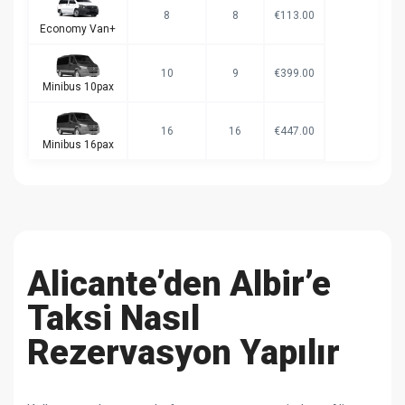
8
8
€113.00
Economy Van+
10
9
€399.00
Minibus 10pax
16
16
€447.00
Minibus 16pax
Alicante’den Albir’e
Taksi Nasıl
Rezervasyon Yapılır