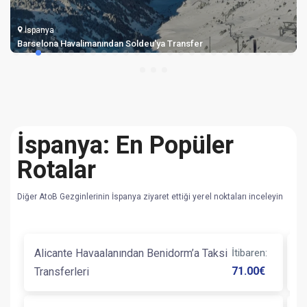
İspanya
Barselona Havalimanından Soldeu'ya Transfer
İspanya: En Popüler
Rotalar
Diğer AtoB Gezginlerinin İspanya ziyaret ettiği yerel noktaları inceleyin
Alicante Havaalanından Benidorm’a Taksi
İtibaren
:
B
71.00
€
Transferleri
Ve