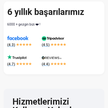
6 yıllık başarılarımız
6000 + gezgin bizi ❤️ !
(
4.3
)
(
4.5
)
(
4.7
)
(
4.4
)
Hizmetlerimizi