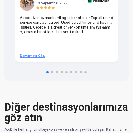
13 September 2024
Airport &amp; mastic villages transfers. • Top all round
Pr
service can't be faulted. Used serval times and had no
UK
issues. George is a great driver - on time always &am
em
p; gives a bit of local history if asked.
be
ra
t 
we
be
he
Devamını Oku
D
om
n 
re
Diğer destinasyonlarımıza
göz atın
AtoB ile herhangi bir ülkeyi kolay ve verimli bir şekilde dolaşın. Rahatınız her