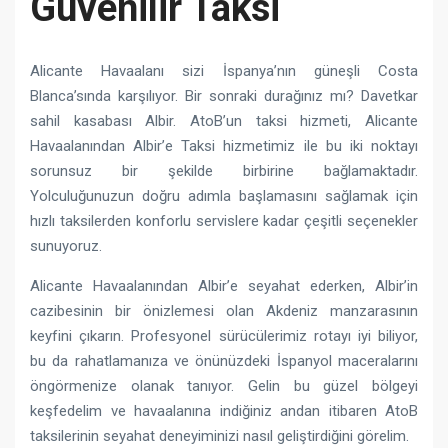
Güvenilir Taksi
Alicante Havaalanı sizi İspanya’nın güneşli Costa
Blanca’sında karşılıyor. Bir sonraki durağınız mı? Davetkar
sahil kasabası Albir. AtoB’un taksi hizmeti, Alicante
Havaalanından Albir’e Taksi hizmetimiz ile bu iki noktayı
sorunsuz bir şekilde birbirine bağlamaktadır.
Yolculuğunuzun doğru adımla başlamasını sağlamak için
hızlı taksilerden konforlu servislere kadar çeşitli seçenekler
sunuyoruz.
Alicante Havaalanından Albir’e seyahat ederken, Albir’in
cazibesinin bir önizlemesi olan Akdeniz manzarasının
keyfini çıkarın. Profesyonel sürücülerimiz rotayı iyi biliyor,
bu da rahatlamanıza ve önünüzdeki İspanyol maceralarını
öngörmenize olanak tanıyor. Gelin bu güzel bölgeyi
keşfedelim ve havaalanına indiğiniz andan itibaren AtoB
taksilerinin seyahat deneyiminizi nasıl geliştirdiğini görelim.