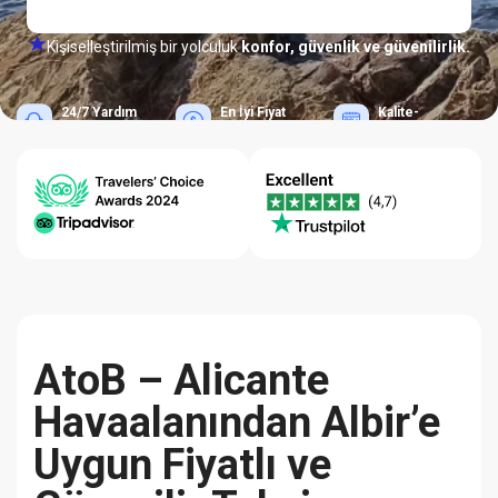
Kişiselleştirilmiş bir yolculuk
konfor, güvenlik ve güvenilirlik.
24/7 Yardım
En İyi Fiyat
Kalite-
Merkezi
Garantisi
Güvenilirlik
AtoB – Alicante
Havaalanından Albir’e
Uygun Fiyatlı ve