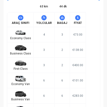
63 km
44 dk
ARAÇ SINIFI
YOLCULAR
BAGAJ
FIYAT
4
3
€73.00
Economy Class
3
2
€138.00
Business Class
3
2
€400.00
First-Class
6
6
€101.00
Economy Van
6
6
€283.00
Business Van