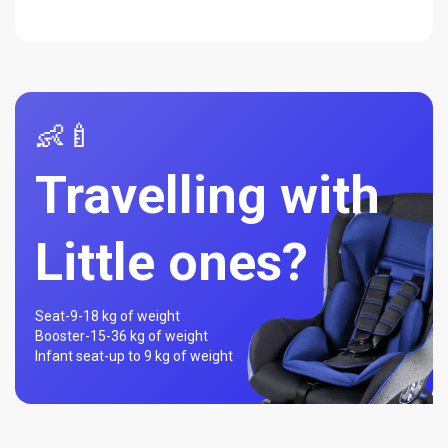
👶🍼
Travelling with
Little ones?
Seat-
9-18 kg of weight
Booster-
15-36 kg of weight
Infant seat-
up to 9 kg of weight