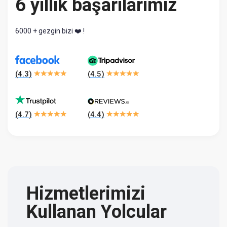
6 yıllık başarılarımız
6000 + gezgin bizi ❤️ !
(
4.3
)
(
4.5
)
(
4.7
)
(
4.4
)
Hizmetlerimizi
Kullanan Yolcular