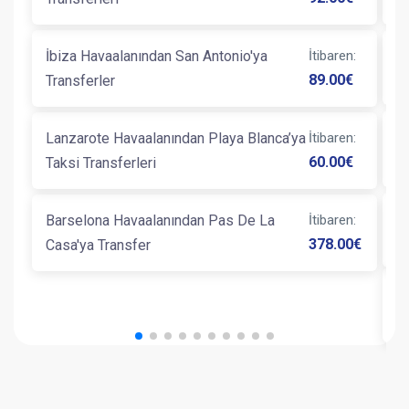
İbiza Havaalanından San Antonio'ya
İtibaren
:
G
89.00
€
Transferler
B
Lanzarote Havaalanından Playa Blanca’ya
İtibaren
:
L
60.00
€
Taksi Transferleri
Barselona Havaalanından Pas De La
İtibaren
:
B
378.00
€
Casa'ya Transfer
B