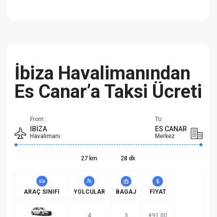
İbiza Havalimanından
Es Canar’a Taksi Ücreti
From:
To:
IBIZA
ES CANAR
Havalimanı
Merkez
27 km
28 dk
ARAÇ SINIFI
YOLCULAR
BAGAJ
FIYAT
4
3
€91.00