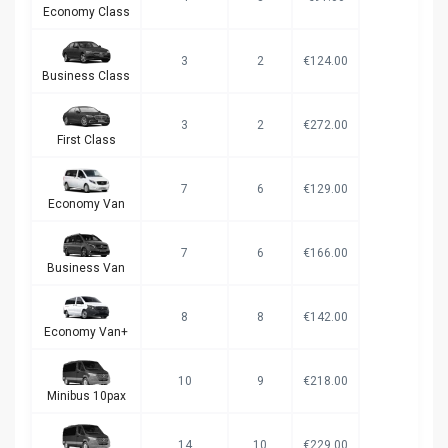
Economy Class
3
2
€124.00
Business Class
3
2
€272.00
First Class
7
6
€129.00
Economy Van
7
6
€166.00
Business Van
8
8
€142.00
Economy Van+
10
9
€218.00
Minibus 10pax
14
10
€229.00