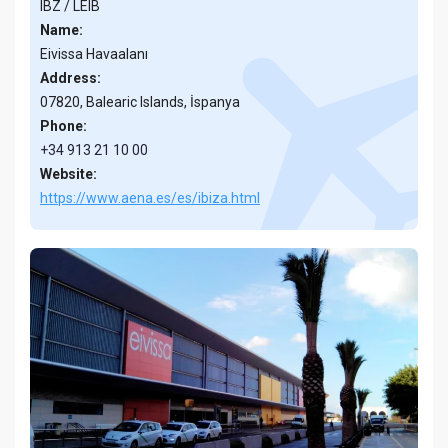
IBZ / LEIB
Name:
Eivissa Havaalanı
Address:
07820, Balearic Islands, İspanya
Phone:
+34 913 21 10 00
Website:
https://www.aena.es/es/ibiza.html