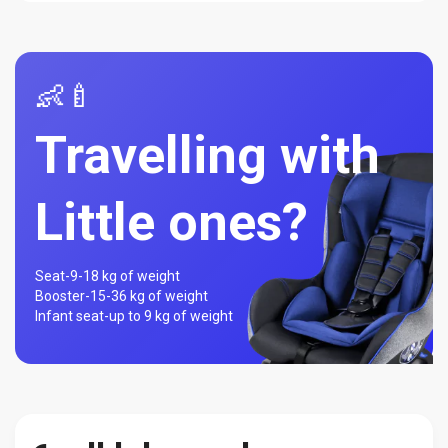
👶🍼
Travelling with
Little ones?
Seat-
9-18 kg of weight
Booster-
15-36 kg of weight
Infant seat-
up to 9 kg of weight