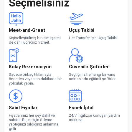
Seçmelisiniz
Meet-and-Greet
Uçuş Takibi
Kişiselleştirilmiş bir isim işareti
Her Transfer için Uçuş Takibi.
de dahil ücretsiz hizmet.
Kolay Rezervasyon
Güvenilir Şoförler
Sadece birkaç tıklamayla
Seçtiğiniz herhangi bir varış
önceden veya son dakikada bir
noktasında eğitimli şoförler.
yolculuk yapın.
Sabit Fiyatlar
Esnek İptal
Fiyatlarımız her şey dahil ve
24/7 İngilizce konuşan yardım
sabittir. Bu, ne için ödeme
merkezi.
yaptığınızı bildiğiniz anlamına
gelir.