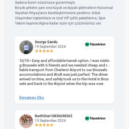
Sadece bizim sözümüze güvenmeyin.
Birçok şirketin yanı sıra küçük ve büyük işletmelerin Kurumsal
Seyahat ihtiyaçlarını basitleştirmesine yardımcı olduk.
Ulaşımdan toplantılara ve özel VIP şoför paketlerine, Spor
Takımı taşımacılığına kadar sizin için çözümümüz var.
George Sandu
19 September 2024
10/10 • Easy and affordable transit option. I was visitin
Am
g Brussels with 6 friends and we needed cheap and re
va
liable transport from Charleroi Airport to our Brussels
wa
accomodations and AtoB was just perfect. The driver
or
arrived on time, and safely took us to the Hotel in Brus
dr
sels and back to the Airport when the trip was over.
Devamını Oku
D
NorthStar10836698363
13 September 2024