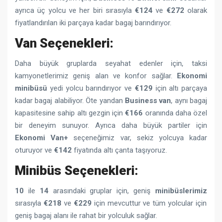
ayrıca üç yolcu ve her biri sırasıyla
€124
ve
€272
olarak
fiyatlandırılan iki parçaya kadar bagaj barındırıyor.
Van Seçenekleri:
Daha büyük gruplarda seyahat edenler için, taksi
kamyonetlerimiz geniş alan ve konfor sağlar.
Ekonomi
minibüsü
yedi yolcu barındırıyor ve
€129
için altı parçaya
kadar bagaj alabiliyor. Öte yandan
Business van
, aynı bagaj
kapasitesine sahip altı gezgin için
€166
oranında daha özel
bir deneyim sunuyor. Ayrıca daha büyük partiler için
Ekonomi
Van+
seçeneğimiz var, sekiz yolcuya kadar
oturuyor ve
€142
fiyatında altı çanta taşıyoruz.
Minibüs Seçenekleri:
10
ile
14
arasındaki gruplar için, geniş
minibüslerimiz
sırasıyla
€218
ve
€229
için mevcuttur ve tüm yolcular için
geniş bagaj alanı ile rahat bir yolculuk sağlar.