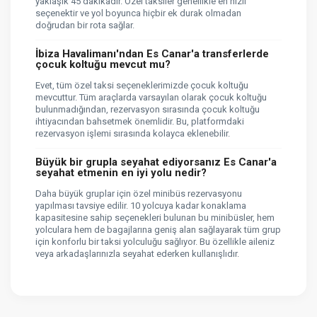
yaklaşık 45 dakikadır. Özel taksiler genellikle en hızlı
seçenektir ve yol boyunca hiçbir ek durak olmadan
doğrudan bir rota sağlar.
İbiza Havalimanı'ndan Es Canar'a transferlerde
çocuk koltuğu mevcut mu?
Evet, tüm özel taksi seçeneklerimizde çocuk koltuğu
mevcuttur. Tüm araçlarda varsayılan olarak çocuk koltuğu
bulunmadığından, rezervasyon sırasında çocuk koltuğu
ihtiyacından bahsetmek önemlidir. Bu, platformdaki
rezervasyon işlemi sırasında kolayca eklenebilir.
Büyük bir grupla seyahat ediyorsanız Es Canar'a
seyahat etmenin en iyi yolu nedir?
Daha büyük gruplar için özel minibüs rezervasyonu
yapılması tavsiye edilir. 10 yolcuya kadar konaklama
kapasitesine sahip seçenekleri bulunan bu minibüsler, hem
yolculara hem de bagajlarına geniş alan sağlayarak tüm grup
için konforlu bir taksi yolculuğu sağlıyor. Bu özellikle aileniz
veya arkadaşlarınızla seyahat ederken kullanışlıdır.