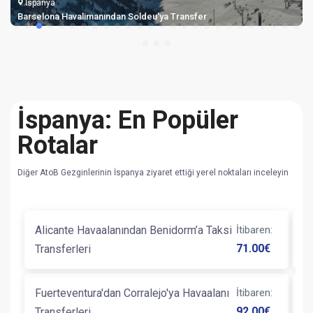
İspanya
Barselona Havalimanından Soldeu'ya Transfer
İspanya: En Popüler
Rotalar
Diğer AtoB Gezginlerinin İspanya ziyaret ettiği yerel noktaları inceleyin
Alicante Havaalanından Benidorm’a Taksi
İtibaren
:
B
71.00
€
Transferleri
Ve
Fuerteventura'dan Corralejo'ya Havaalanı
İtibaren
:
B
92.00
€
Transferleri
T