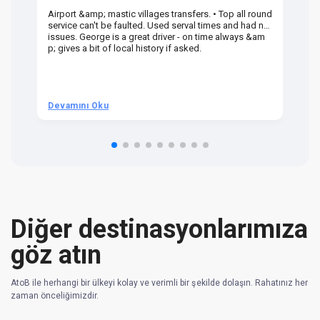
Airport &amp; mastic villages transfers. • Top all round
Pr
service can't be faulted. Used serval times and had no
UK
issues. George is a great driver - on time always &am
em
p; gives a bit of local history if asked.
be
ra
t 
we
be
he
Devamını Oku
D
om
n 
re
Diğer destinasyonlarımıza
göz atın
AtoB ile herhangi bir ülkeyi kolay ve verimli bir şekilde dolaşın. Rahatınız her
zaman önceliğimizdir.