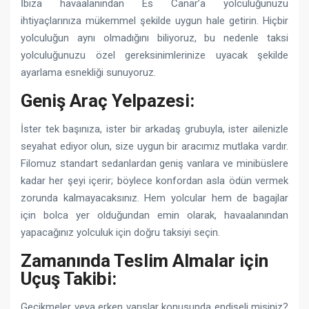
İbiza havaalanından Es Canar’a yolculuğunuzu
ihtiyaçlarınıza mükemmel şekilde uygun hale getirin. Hiçbir
yolculuğun aynı olmadığını biliyoruz, bu nedenle taksi
yolculuğunuzu özel gereksinimlerinize uyacak şekilde
ayarlama esnekliği sunuyoruz.
Geniş Araç Yelpazesi:
İster tek başınıza, ister bir arkadaş grubuyla, ister ailenizle
seyahat ediyor olun, size uygun bir aracımız mutlaka vardır.
Filomuz standart sedanlardan geniş vanlara ve minibüslere
kadar her şeyi içerir; böylece konfordan asla ödün vermek
zorunda kalmayacaksınız. Hem yolcular hem de bagajlar
için bolca yer olduğundan emin olarak, havaalanından
yapacağınız yolculuk için doğru taksiyi seçin.
Zamanında Teslim Almalar için
Uçuş Takibi:
Gecikmeler veya erken varışlar konusunda endişeli misiniz?