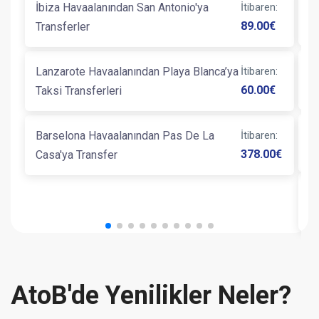
İbiza Havaalanından San Antonio'ya
İtibaren
:
G
89.00
€
Transferler
B
Lanzarote Havaalanından Playa Blanca’ya
İtibaren
:
L
60.00
€
Taksi Transferleri
Barselona Havaalanından Pas De La
İtibaren
:
B
378.00
€
Casa'ya Transfer
B
AtoB'de Yenilikler Neler?