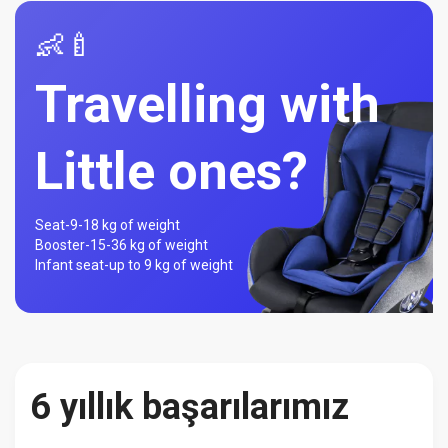
👶🍼
Travelling with
Little ones?
Seat-
9-18 kg of weight
Booster-
15-36 kg of weight
Infant seat-
up to 9 kg of weight
6 yıllık başarılarımız