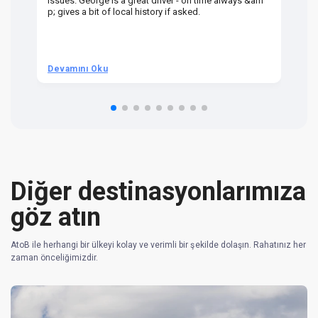
issues. George is a great driver - on time always &am
em
p; gives a bit of local history if asked.
be
ra
t 
we
be
he
Devamını Oku
D
om
n 
re
Diğer destinasyonlarımıza
göz atın
AtoB ile herhangi bir ülkeyi kolay ve verimli bir şekilde dolaşın. Rahatınız her
zaman önceliğimizdir.