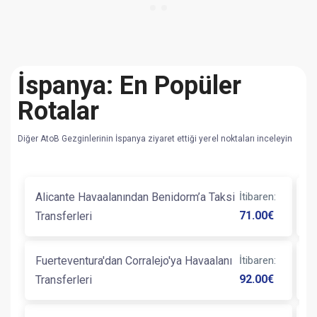
İspanya: En Popüler
Rotalar
Diğer AtoB Gezginlerinin İspanya ziyaret ettiği yerel noktaları inceleyin
Alicante Havaalanından Benidorm’a Taksi
İtibaren
:
B
71.00
€
Transferleri
Ve
Fuerteventura'dan Corralejo'ya Havaalanı
İtibaren
:
B
92.00
€
Transferleri
T