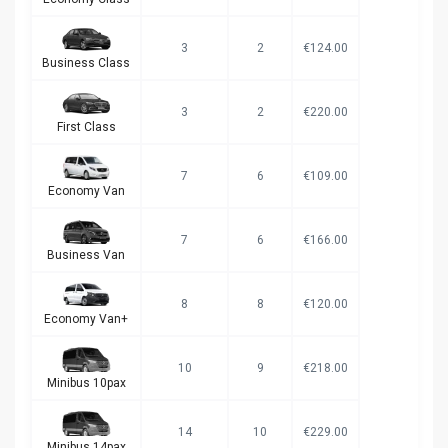
3
2
€124.00
Business Class
3
2
€220.00
First Class
7
6
€109.00
Economy Van
7
6
€166.00
Business Van
8
8
€120.00
Economy Van+
10
9
€218.00
Minibus 10pax
14
10
€229.00
Minibus 14pax