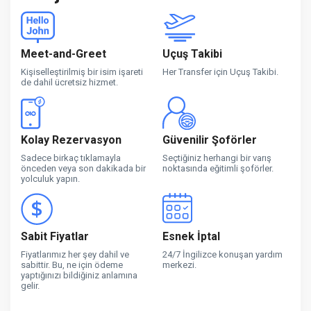
Meet-and-Greet
Uçuş Takibi
Kişiselleştirilmiş bir isim işareti
Her Transfer için Uçuş Takibi.
de dahil ücretsiz hizmet.
Kolay Rezervasyon
Güvenilir Şoförler
Sadece birkaç tıklamayla
Seçtiğiniz herhangi bir varış
önceden veya son dakikada bir
noktasında eğitimli şoförler.
yolculuk yapın.
Sabit Fiyatlar
Esnek İptal
Fiyatlarımız her şey dahil ve
24/7 İngilizce konuşan yardım
sabittir. Bu, ne için ödeme
merkezi.
yaptığınızı bildiğiniz anlamına
gelir.