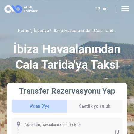
TR
İbiza Havaalanından Cala Tarida'ya Taksi
Home
İspanya
İbiza Havaalanından
Cala Tarida'ya Taksi
Transfer Rezervasyonu Yap
A'dan B'ye
Saatlik yolculuk