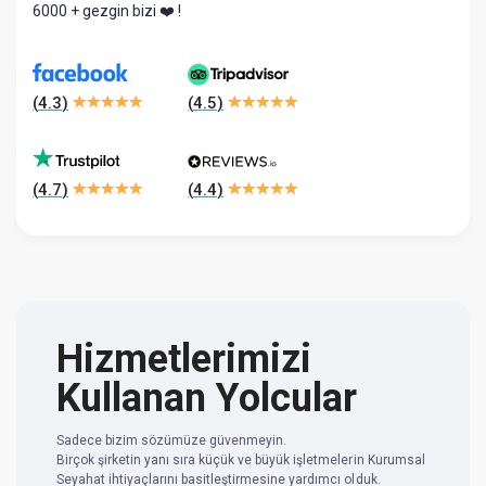
6000 + gezgin bizi ❤️ !
(
4.3
)
(
4.5
)
(
4.7
)
(
4.4
)
Hizmetlerimizi
Kullanan Yolcular
Sadece bizim sözümüze güvenmeyin.
Birçok şirketin yanı sıra küçük ve büyük işletmelerin Kurumsal
Seyahat ihtiyaçlarını basitleştirmesine yardımcı olduk.