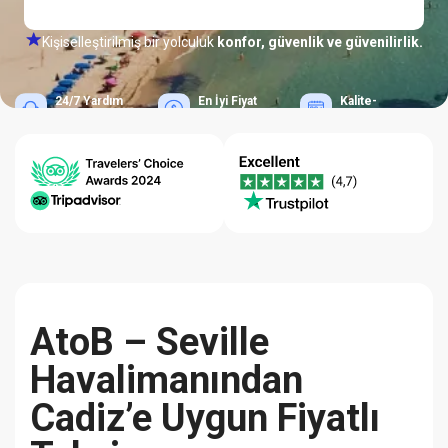
Kişiselleştirilmiş bir yolculuk
konfor, güvenlik ve güvenilirlik.
24/7 Yardım
En İyi Fiyat
Kalite-
Merkezi
Garantisi
Güvenilirlik
AtoB – Seville
Havalimanından
Cadiz’e Uygun Fiyatlı