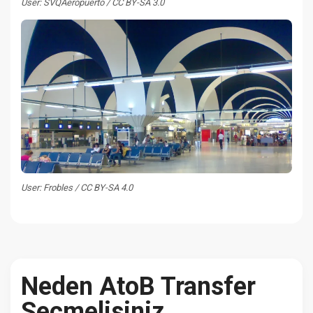
User: SVQAeropuerto / CC BY-SA 3.0
User: Frobles / CC BY-SA 4.0
Neden AtoB Transfer
Seçmelisiniz