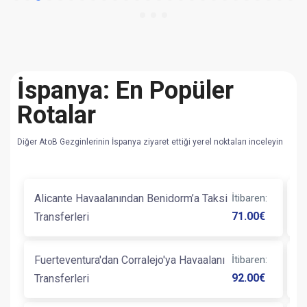
İspanya: En Popüler
Rotalar
Diğer AtoB Gezginlerinin İspanya ziyaret ettiği yerel noktaları inceleyin
Alicante Havaalanından Benidorm’a Taksi
İtibaren
:
B
71.00
€
Transferleri
Ve
Fuerteventura'dan Corralejo'ya Havaalanı
İtibaren
:
B
92.00
€
Transferleri
T