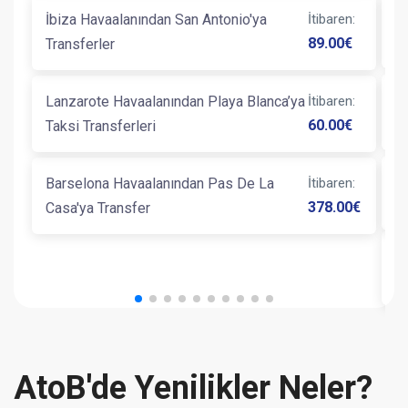
İbiza Havaalanından San Antonio'ya
İtibaren
:
G
89.00
€
Transferler
B
Lanzarote Havaalanından Playa Blanca’ya
İtibaren
:
L
60.00
€
Taksi Transferleri
Barselona Havaalanından Pas De La
İtibaren
:
B
378.00
€
Casa'ya Transfer
B
AtoB'de Yenilikler Neler?