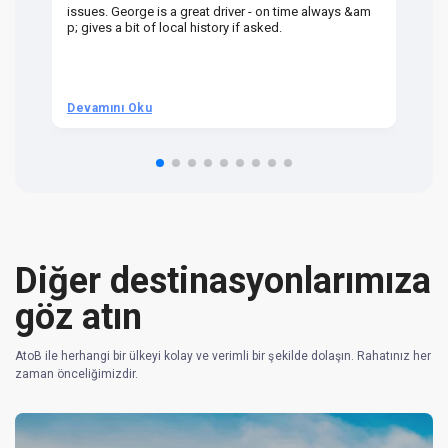
issues. George is a great driver - on time always &am
em
p; gives a bit of local history if asked.
be
ra
t 
we
be
he
Devamını Oku
D
om
n 
re
Diğer destinasyonlarımıza
göz atın
AtoB ile herhangi bir ülkeyi kolay ve verimli bir şekilde dolaşın. Rahatınız her
zaman önceliğimizdir.