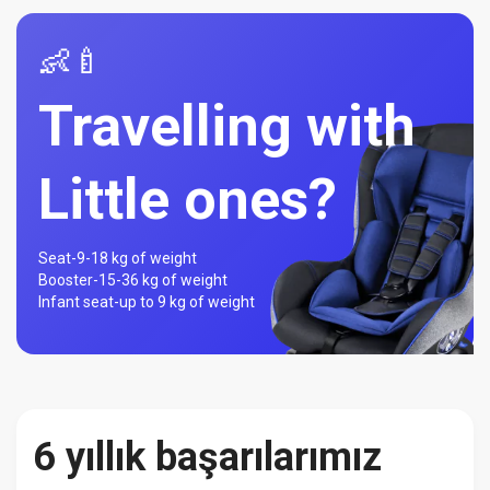
👶🍼
Travelling with
Little ones?
Seat-
9-18 kg of weight
Booster-
15-36 kg of weight
Infant seat-
up to 9 kg of weight
6 yıllık başarılarımız