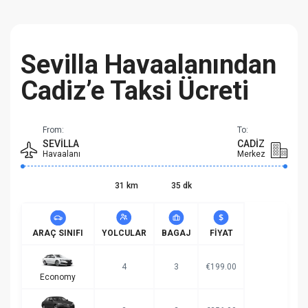
Sevilla Havaalanından
Cadiz’e Taksi Ücreti
From:
To:
SEVILLA
CADIZ
Havaalanı
Merkez
31 km
35 dk
ARAÇ SINIFI
YOLCULAR
BAGAJ
FIYAT
4
3
€199.00
Economy