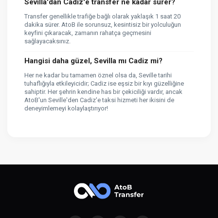
Sevilla'dan Cadiz'e transfer ne kadar sürer?
Transfer genellikle trafiğe bağlı olarak yaklaşık 1 saat 20
dakika sürer. AtoB ile sorunsuz, kesintisiz bir yolculuğun
keyfini çıkaracak, zamanın rahatça geçmesini
sağlayacaksınız.
Hangisi daha güzel, Sevilla mı Cadiz mi?
Her ne kadar bu tamamen öznel olsa da, Seville tarihi
tuhaflığıyla etkileyicidir; Cadiz ise eşsiz bir kıyı güzelliğine
sahiptir. Her şehrin kendine has bir çekiciliği vardır, ancak
AtoB'un Seville'den Cadiz'e taksi hizmeti her ikisini de
deneyimlemeyi kolaylaştırıyor!