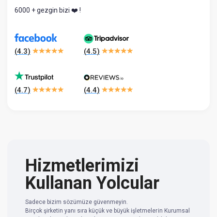
6000 + gezgin bizi ❤️ !
(
4.3
)
(
4.5
)
(
4.7
)
(
4.4
)
Hizmetlerimizi
Kullanan Yolcular
Sadece bizim sözümüze güvenmeyin.
Birçok şirketin yanı sıra küçük ve büyük işletmelerin Kurumsal