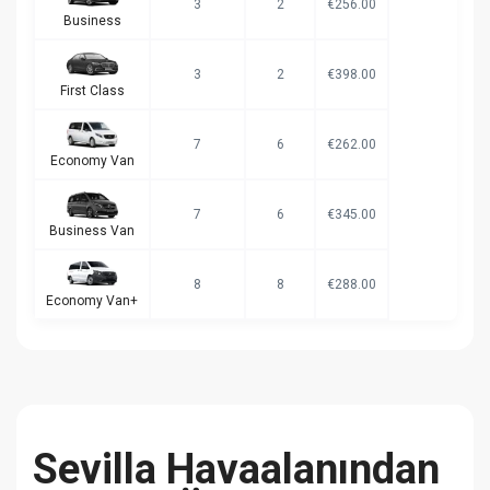
3
2
€256.00
Business
3
2
€398.00
First Class
7
6
€262.00
Economy Van
7
6
€345.00
Business Van
8
8
€288.00
Economy Van+
Sevilla Havaalanından