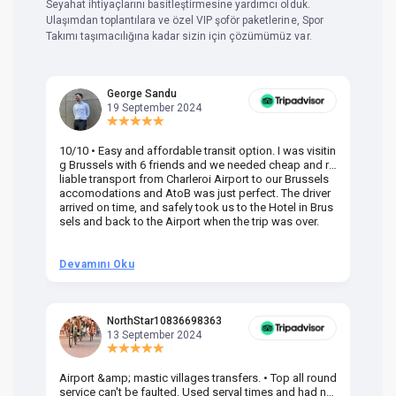
Seyahat ihtiyaçlarını basitleştirmesine yardımcı olduk.
Ulaşımdan toplantılara ve özel VIP şoför paketlerine, Spor
Takımı taşımacılığına kadar sizin için çözümümüz var.
George Sandu
19 September 2024
10/10 • Easy and affordable transit option. I was visitin
Am
g Brussels with 6 friends and we needed cheap and re
va
liable transport from Charleroi Airport to our Brussels
wa
accomodations and AtoB was just perfect. The driver
or
arrived on time, and safely took us to the Hotel in Brus
dr
sels and back to the Airport when the trip was over.
Devamını Oku
D
NorthStar10836698363
13 September 2024
Airport &amp; mastic villages transfers. • Top all round
Pr
service can't be faulted. Used serval times and had no
UK