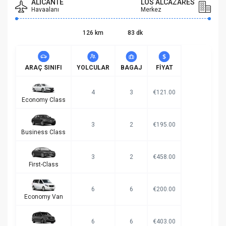
ALICANTE
LOS ALCAZARES
Havaalanı
Merkez
126 km
83 dk
ARAÇ SINIFI
YOLCULAR
BAGAJ
FIYAT
4
3
€121.00
Economy Class
3
2
€195.00
Business Class
3
2
€458.00
First-Class
6
6
€200.00
Economy Van
6
6
€403.00