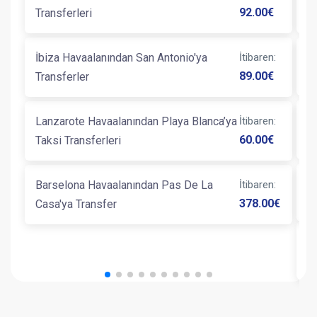
92.00
€
Transferleri
T
İbiza Havaalanından San Antonio'ya
İtibaren
:
G
89.00
€
Transferler
B
Lanzarote Havaalanından Playa Blanca’ya
İtibaren
:
L
60.00
€
Taksi Transferleri
Barselona Havaalanından Pas De La
İtibaren
:
B
378.00
€
Casa'ya Transfer
B