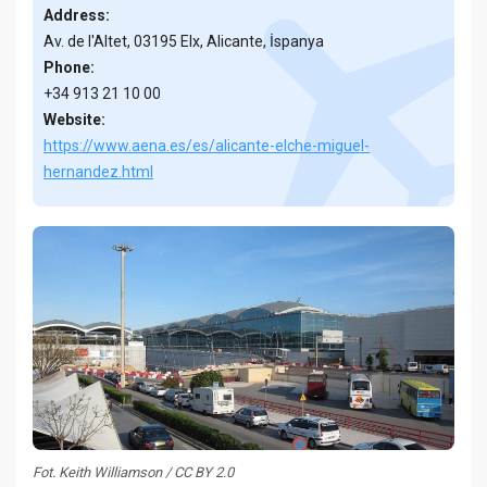
Address:
Av. de l'Altet, 03195 Elx, Alicante, İspanya
Phone:
+34 913 21 10 00
Website:
https://www.aena.es/es/alicante-elche-miguel-
hernandez.html
Fot. Keith Williamson / CC BY 2.0