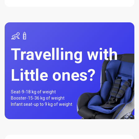
👶🍼
Travelling with
Little ones?
Seat-
9-18 kg of weight
Booster-
15-36 kg of weight
Infant seat-
up to 9 kg of weight