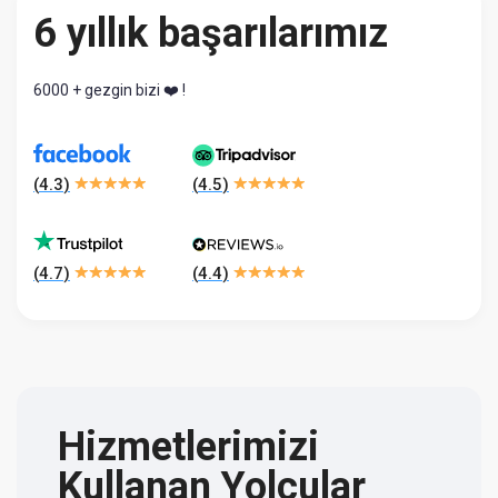
6 yıllık başarılarımız
6000 + gezgin bizi ❤️ !
(
4.3
)
(
4.5
)
(
4.7
)
(
4.4
)
Hizmetlerimizi
Kullanan Yolcular