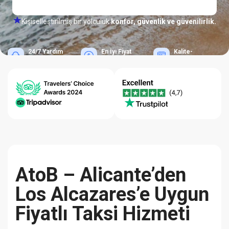
Kişiselleştirilmiş bir yolculuk
konfor, güvenlik ve güvenilirlik.
24/7 Yardım
En İyi Fiyat
Kalite-
Merkezi
Garantisi
Güvenilirlik
AtoB – Alicante’den
Los Alcazares’e Uygun
Fiyatlı Taksi Hizmeti