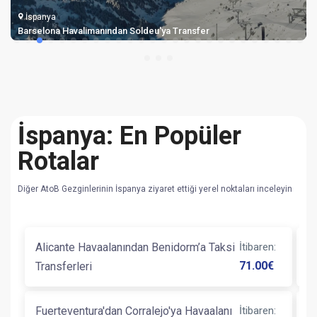
İspanya
Barselona Havalimanından Soldeu'ya Transfer
İspanya: En Popüler
Rotalar
Diğer AtoB Gezginlerinin İspanya ziyaret ettiği yerel noktaları inceleyin
Alicante Havaalanından Benidorm’a Taksi
İtibaren
:
B
71.00
€
Transferleri
Ve
Fuerteventura'dan Corralejo'ya Havaalanı
İtibaren
:
B