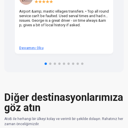
Airport &amp; mastic villages transfers. • Top all round
Pr
service can't be faulted. Used serval times and had no
UK
issues. George is a great driver - on time always &am
em
p; gives a bit of local history if asked.
be
ra
t 
we
be
he
Devamını Oku
D
om
n 
re
Diğer destinasyonlarımıza
göz atın
AtoB ile herhangi bir ülkeyi kolay ve verimli bir şekilde dolaşın. Rahatınız her
zaman önceliğimizdir.