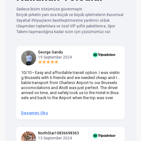
Sadece bizim sözümüze güvenmeyin.
Birçok şirketin yanı sıra küçük ve büyük işletmelerin Kurumsal
Seyahat ihtiyaçlarını basitleştirmesine yardımcı olduk.
Ulaşımdan toplantılara ve özel VIP şoför paketlerine, Spor
Takımı taşımacılığına kadar sizin için çözümümüz var.
George Sandu
19 September 2024
10/10 • Easy and affordable transit option. I was visitin
Am
g Brussels with 6 friends and we needed cheap and re
va
liable transport from Charleroi Airport to our Brussels
wa
accomodations and AtoB was just perfect. The driver
or
arrived on time, and safely took us to the Hotel in Brus
dr
sels and back to the Airport when the trip was over.
Devamını Oku
D
NorthStar10836698363
13 September 2024