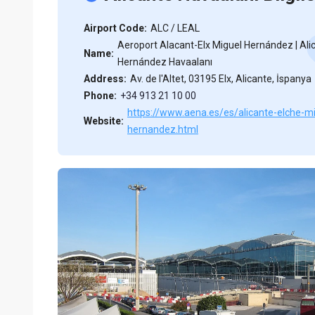
Airport Code:
ALC / LEAL
Aeroport Alacant-Elx Miguel Hernández | Ali
Name:
Hernández Havaalanı
Address:
Av. de l'Altet, 03195 Elx, Alicante, İspanya
Phone:
+34 913 21 10 00
https://www.aena.es/es/alicante-elche-mi
Website:
hernandez.html