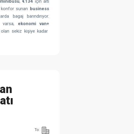
minibüsü
,
€134
için altı
ne konfor sunan
business
rda bagaj barındırıyor.
ız varsa,
ekonomi van+
 olan sekiz kişiye kadar
dan
atı
To: