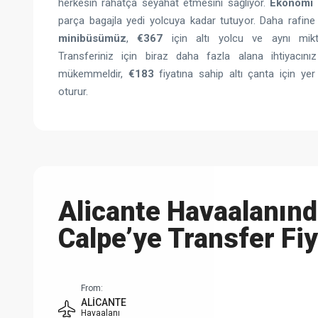
herkesin rahatça seyahat etmesini sağlıyor.
Ekonomi 
parça bagajla yedi yolcuya kadar tutuyor. Daha rafi
minibüsümüz
,
€367
için altı yolcu ve aynı mikta
Transferiniz için biraz daha fazla alana ihtiyacın
mükemmeldir,
€183
fiyatına sahip altı çanta için yer
oturur.
Alicante Havaalanın
Calpe’ye Transfer Fiy
From:
ALICANTE
Havaalanı