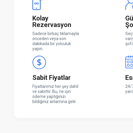
Kolay
Gü
Rezervasyon
Şo
Sadece birkaç tıklamayla
Seçt
önceden veya son
varı
dakikada bir yolculuk
şofö
yapın.
Sabit Fiyatlar
Es
Fiyatlarımız her şey dahil
24/7
ve sabittir. Bu, ne için
yar
ödeme yaptığınızı
bildiğiniz anlamına gelir.