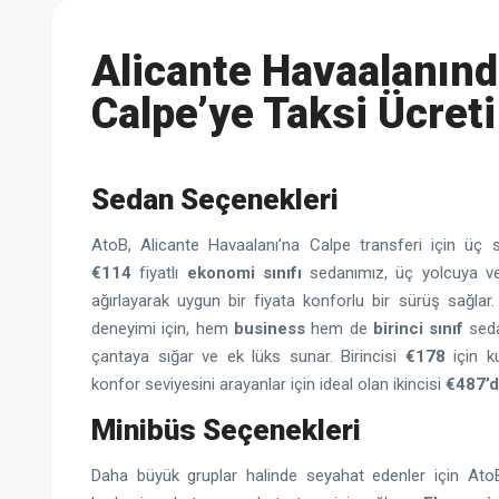
Alicante Havaalanın
Calpe’ye Taksi Ücreti
Sedan Seçenekleri
AtoB, Alicante Havaalanı’na Calpe transferi için üç
€114
fiyatlı
ekonomi sınıfı
sedanımız, üç yolcuya v
ağırlayarak uygun bir fiyata konforlu bir sürüş sağlar.
deneyimi için, hem
business
hem de
birinci sınıf
seda
çantaya sığar ve ek lüks sunar. Birincisi
€178
için ku
konfor seviyesini arayanlar için ideal olan ikincisi
€487’
Minibüs Seçenekleri
Daha büyük gruplar halinde seyahat edenler için Ato