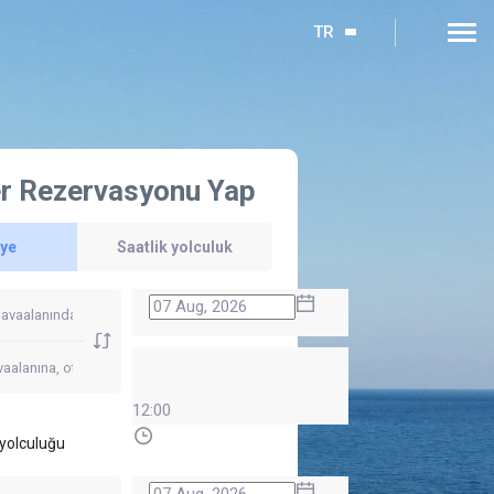
TR
r Rezervasyonu Yap
'ye
Saatlik yolculuk
12:00
yolculuğu