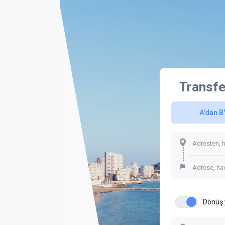
Transfe
A'dan B
Dönüş 