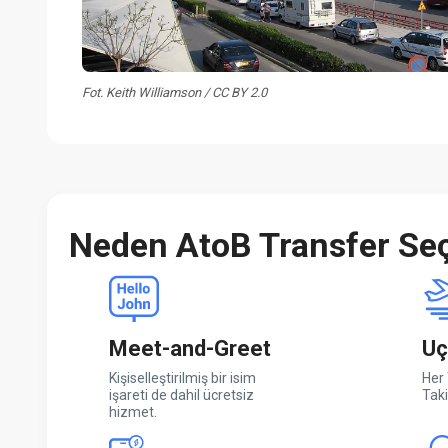
Fot. Keith Williamson / CC BY 2.0
Neden AtoB Transfer Seç
Meet-and-Greet
Uç
Kişiselleştirilmiş bir isim
Her 
işareti de dahil ücretsiz
Taki
hizmet.