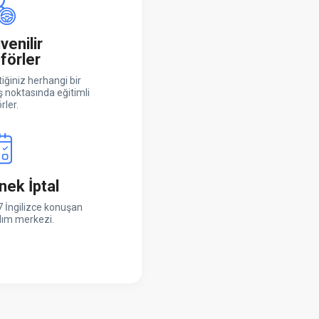
venilir
förler
iğiniz herhangi bir
ş noktasında eğitimli
rler.
nek İptal
 İngilizce konuşan
dım merkezi.