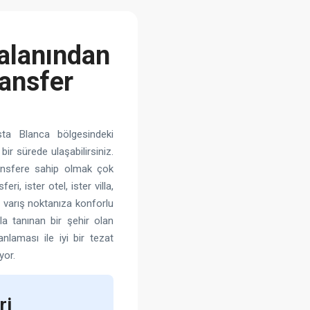
alanından
ansfer
sta Blanca bölgesindeki
bir sürede ulaşabilirsiniz.
 transfere sahip olmak çok
i, ister otel, ister villa,
n varış noktanıza konforlu
la tanınan bir şehir olan
nlaması ile iyi bir tezat
yor.
ri