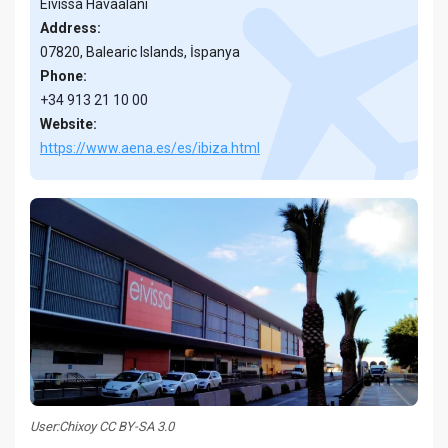
Eivissa Havaalanı
Address:
07820, Balearic Islands, İspanya
Phone:
+34 913 21 10 00
Website:
https://www.aena.es/es/ibiza.html
User:Chixoy CC BY-SA 3.0