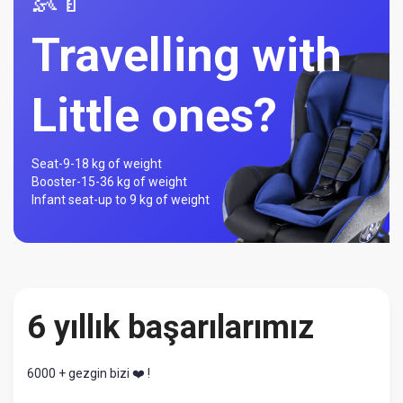
👶🍼
Travelling with
Little ones?
Seat-
9-18 kg of weight
Booster-
15-36 kg of weight
Infant seat-
up to 9 kg of weight
6 yıllık başarılarımız
6000 + gezgin bizi ❤️ !