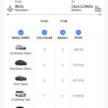
From:
To:
IBIZA
CALA LLONGA
Havaalanı
Merkez
18 km
19 dk
ARAÇ SINIFI
YOLCULAR
BAGAJ
FIYAT
4
3
€83.00
Economy Class
3
2
€103.00
Business Class
3
2
€219.00
First Class
7
6
€109.00
Economy Van