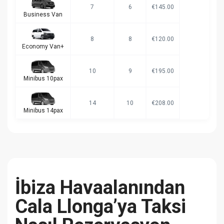
7
6
€145.00
Business Van
8
8
€120.00
Economy Van+
10
9
€195.00
Minibus 10pax
14
10
€208.00
Minibus 14pax
İbiza Havaalanından
Cala Llonga’ya Taksi