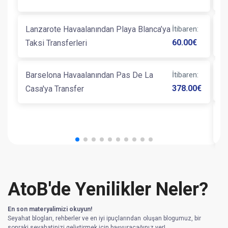
B
Lanzarote Havaalanından Playa Blanca’ya
İtibaren
:
L
60.00
€
Taksi Transferleri
Barselona Havaalanından Pas De La
İtibaren
:
B
378.00
€
Casa'ya Transfer
B
AtoB'de Yenilikler Neler?
En son materyalimizi okuyun!
Seyahat blogları, rehberler ve en iyi ipuçlarından oluşan blogumuz, bir
sonraki seyahatinizi geliştirmek için başvuracağınız yer!