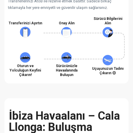
Transferlerinizi AtoB ile rezerve etmek basittir. Sadece birkaç
tıklamayla her yere emniyetli ve güvenilir ulaşım sağlarsınız.
Sürücü Bilgilerini
Transferinizi Ayırtın
Onay Alın
Alın
Oturun ve
Sürücünüzle
Uçuşunuzun Tadını
Yolculuğun Keyfini
Havaalanında
Çıkarın 😊
Çıkarın!
Buluşun
İbiza Havaalanı – Cala
Llonga: Buluşma