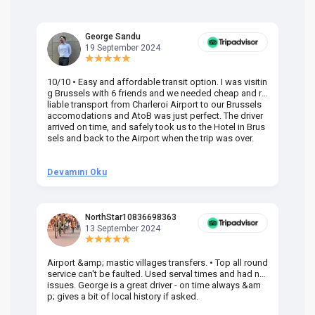
George Sandu
19 September 2024
10/10 • Easy and affordable transit option. I was visitin
Am
g Brussels with 6 friends and we needed cheap and re
va
liable transport from Charleroi Airport to our Brussels
wa
accomodations and AtoB was just perfect. The driver
or
arrived on time, and safely took us to the Hotel in Brus
dr
sels and back to the Airport when the trip was over.
Devamını Oku
D
NorthStar10836698363
13 September 2024
Airport &amp; mastic villages transfers. • Top all round
Pr
service can't be faulted. Used serval times and had no
UK
issues. George is a great driver - on time always &am
em
p; gives a bit of local history if asked.
be
ra