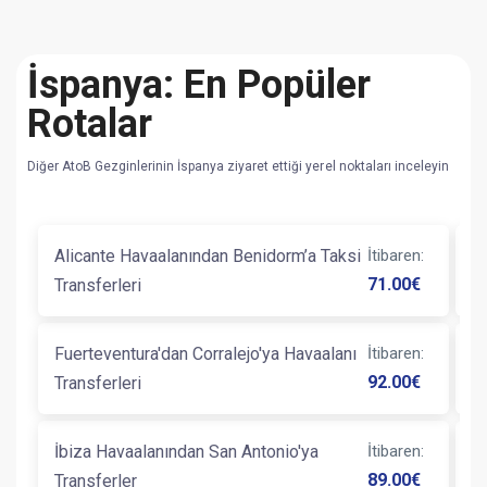
İspanya: En Popüler
Rotalar
Diğer AtoB Gezginlerinin İspanya ziyaret ettiği yerel noktaları inceleyin
Alicante Havaalanından Benidorm’a Taksi
İtibaren
:
B
71.00
€
Transferleri
Ve
Fuerteventura'dan Corralejo'ya Havaalanı
İtibaren
:
B
92.00
€
Transferleri
T
İbiza Havaalanından San Antonio'ya
İtibaren
:
G
89.00
€
Transferler