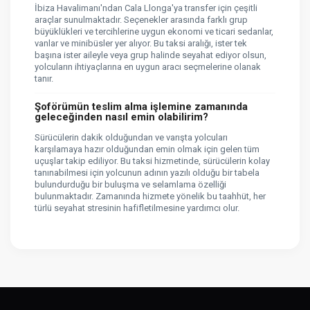
İbiza Havalimanı'ndan Cala Llonga'ya transfer için çeşitli
araçlar sunulmaktadır. Seçenekler arasında farklı grup
büyüklükleri ve tercihlerine uygun ekonomi ve ticari sedanlar,
vanlar ve minibüsler yer alıyor. Bu taksi aralığı, ister tek
başına ister aileyle veya grup halinde seyahat ediyor olsun,
yolcuların ihtiyaçlarına en uygun aracı seçmelerine olanak
tanır.
Şoförümün teslim alma işlemine zamanında
geleceğinden nasıl emin olabilirim?
Sürücülerin dakik olduğundan ve varışta yolcuları
karşılamaya hazır olduğundan emin olmak için gelen tüm
uçuşlar takip ediliyor. Bu taksi hizmetinde, sürücülerin kolay
tanınabilmesi için yolcunun adının yazılı olduğu bir tabela
bulundurduğu bir buluşma ve selamlama özelliği
bulunmaktadır. Zamanında hizmete yönelik bu taahhüt, her
türlü seyahat stresinin hafifletilmesine yardımcı olur.