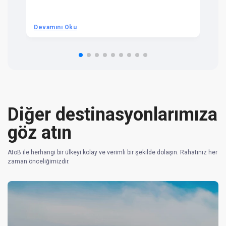
t 
we
be
he
Devamını Oku
D
om
n 
re
Diğer destinasyonlarımıza
göz atın
AtoB ile herhangi bir ülkeyi kolay ve verimli bir şekilde dolaşın. Rahatınız her
zaman önceliğimizdir.