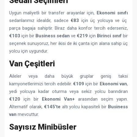
Sedan Seçimleri
Uygun maliyetli bir transfer arayanlar için,
Ekonomi sınıfı
sedanlarımız idealdir, sadece
€83
için üç yolcuya ve üç
parça bagaja sahiptir. Biraz daha konfor tercih ederseniz,
€103
için bir
Business sedan
ve
€219
için
Birinci sınıf
bir
seçenek sunuyoruz, her ikisi de iki çanta için alana sahip üç
yolcu için uygundur.
Van Çeşitleri
Aileler veya daha büyük gruplar geniş taksi
kamyonetlerimizi tercih edebilir.
€109
için bir
Ekonomi van
,
yedi yolcuya kadar oturma veya sekiz yolcu barındıran
€120
için bir
Ekonomi Van+
arasından seçim yapın.
Alternatif olarak,
€145’te
altı yolcu kapasiteli bir
Business
van
mevcuttur.
Sayısız Minibüsler